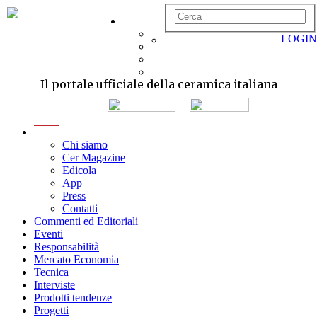
LOGIN
Il portale ufficiale della ceramica italiana
menu
Chi siamo
Cer Magazine
Edicola
App
Press
Contatti
Commenti ed Editoriali
Eventi
Responsabilità
Mercato Economia
Tecnica
Interviste
Prodotti tendenze
Progetti