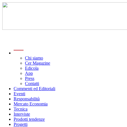
menu
Chi siamo
Cer Magazine
Edicola
App
Press
Contatti
Commenti ed Editoriali
Eventi
Responsabilità
Mercato Economia
Tecnica
Interviste
Prodotti tendenze
Progetti