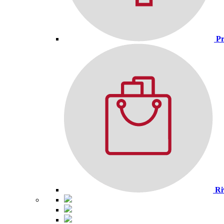
Pr
Ri