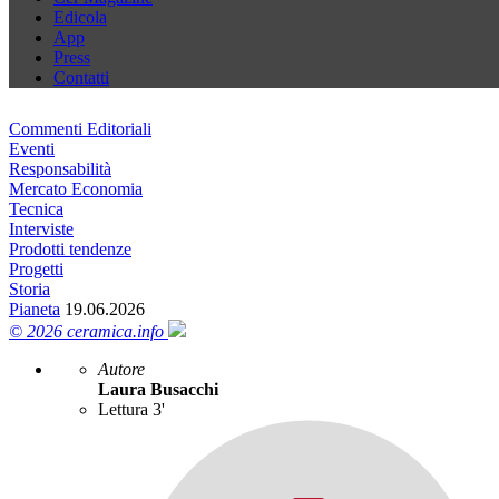
Edicola
App
Press
Contatti
Commenti Editoriali
Eventi
Responsabilità
Mercato Economia
Tecnica
Interviste
Prodotti tendenze
Progetti
Storia
Pianeta
19.06.2026
© 2026 ceramica.info
Autore
Laura Busacchi
Lettura 3'