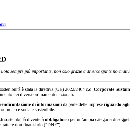
ori
SRD
ruolo sempre più importante, non solo grazie a diverse spinte normative
ostenibilità è stata la direttiva (UE) 2022/2464 c.d.
Corporate Sustaina
imento nei diversi ordinamenti nazionali.
rendicontazione di informazioni
da parte delle imprese
riguardo agli
onomico e sociale sostenibile.
i sostenibilità diventerà
obbligatorio
per un’ampia categoria di soggett
carattere non finanziario (“DNF”).