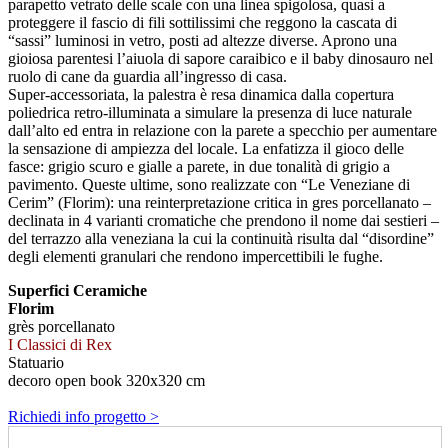
parapetto vetrato delle scale con una linea spigolosa, quasi a
proteggere il fascio di fili sottilissimi che reggono la cascata di
“sassi” luminosi in vetro, posti ad altezze diverse. Aprono una
gioiosa parentesi l’aiuola di sapore caraibico e il baby dinosauro nel
ruolo di cane da guardia all’ingresso di casa.
Super-accessoriata, la palestra è resa dinamica dalla copertura
poliedrica retro-illuminata a simulare la presenza di luce naturale
dall’alto ed entra in relazione con la parete a specchio per aumentare
la sensazione di ampiezza del locale. La enfatizza il gioco delle
fasce: grigio scuro e gialle a parete, in due tonalità di grigio a
pavimento. Queste ultime, sono realizzate con “Le Veneziane di
Cerim” (Florim): una reinterpretazione critica in gres porcellanato –
declinata in 4 varianti cromatiche che prendono il nome dai sestieri –
del terrazzo alla veneziana la cui la continuità risulta dal “disordine”
degli elementi granulari che rendono impercettibili le fughe.
Superfici Ceramiche
Florim
grès porcellanato
I Classici di Rex
Statuario
decoro open book 320x320 cm
Richiedi info progetto >