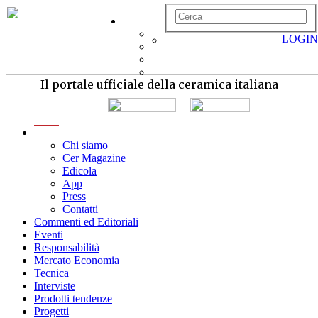
LOGIN
Il portale ufficiale della ceramica italiana
menu
Chi siamo
Cer Magazine
Edicola
App
Press
Contatti
Commenti ed Editoriali
Eventi
Responsabilità
Mercato Economia
Tecnica
Interviste
Prodotti tendenze
Progetti