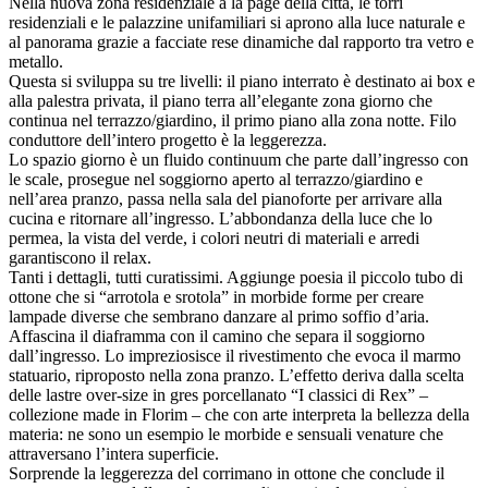
Nella nuova zona residenziale à la page della città, le torri
residenziali e le palazzine unifamiliari si aprono alla luce naturale e
al panorama grazie a facciate rese dinamiche dal rapporto tra vetro e
metallo.
Questa si sviluppa su tre livelli: il piano interrato è destinato ai box e
alla palestra privata, il piano terra all’elegante zona giorno che
continua nel terrazzo/giardino, il primo piano alla zona notte. Filo
conduttore dell’intero progetto è la leggerezza.
Lo spazio giorno è un fluido continuum che parte dall’ingresso con
le scale, prosegue nel soggiorno aperto al terrazzo/giardino e
nell’area pranzo, passa nella sala del pianoforte per arrivare alla
cucina e ritornare all’ingresso. L’abbondanza della luce che lo
permea, la vista del verde, i colori neutri di materiali e arredi
garantiscono il relax.
Tanti i dettagli, tutti curatissimi. Aggiunge poesia il piccolo tubo di
ottone che si “arrotola e srotola” in morbide forme per creare
lampade diverse che sembrano danzare al primo soffio d’aria.
Affascina il diaframma con il camino che separa il soggiorno
dall’ingresso. Lo impreziosisce il rivestimento che evoca il marmo
statuario, riproposto nella zona pranzo. L’effetto deriva dalla scelta
delle lastre over-size in gres porcellanato “I classici di Rex” –
collezione made in Florim – che con arte interpreta la bellezza della
materia: ne sono un esempio le morbide e sensuali venature che
attraversano l’intera superficie.
Sorprende la leggerezza del corrimano in ottone che conclude il