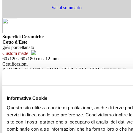
Vai al sommario
Superfici Ceramiche
Cotto d'Este
grès porcellanato
Custom made
60x120 - 60x180 cm - 12 mm
Certificazioni
ISO 9001, ISO 14001, EMAS, ECOLABEL, EPD, Contenuto di
materiale riciclato, Green Guard, LEED, CERTIQUALITY-UNI,
CEN-Keymark, NF QB UPEC
Altre info sul prodotto >
vai al catalogo
grès porcellanato
Informativa Cookie
Custom made
60x120 - 60x180 cm - 12 mm
Questo sito utilizza cookie di profilazione, anche di terze part
Certificazioni
servizi in linea con le sue preferenze. Condividiamo inoltre le 
ISO 9001, ISO 14001, EMAS, ECOLABEL, EPD, Contenuto di
sito con i nostri partner che si occupano di analisi dei dati w
materiale riciclato, Green Guard, LEED, CERTIQUALITY-UNI,
NF QB UPEC
combinarle con altre informazioni che ha fornito loro o che han