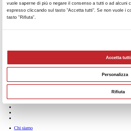
Altre info sul prodotto >
vai al catalogo
vuole saperne di più o negare il consenso a tutti o ad alcuni
espresso cliccando sul tasto "Accetta tutti". Se non vuole i c
Certificazioni e premi
tasto "Rifiuta".
Concorso “La Ceramica e il Progetto” 2022
Richiedi info progetto
© 2026 ceramica.info - Ceramics of Italy
Archivio >
< Articolo precedente
Accetta tutti
Progetti >
Personalizza
Articolo successivo >
Rifiuta
Chi siamo