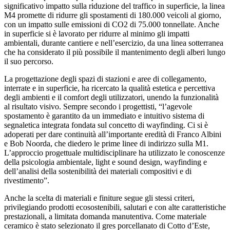
significativo impatto sulla riduzione del traffico in superficie, la linea
M4 promette di ridurre gli spostamenti di 180.000 veicoli al giorno,
con un impatto sulle emissioni di CO2 di 75.000 tonnellate. Anche
in superficie si è lavorato per ridurre al minimo gli impatti
ambientali, durante cantiere e nell’esercizio, da una linea sotterranea
che ha considerato il più possibile il mantenimento degli alberi lungo
il suo percorso.
La progettazione degli spazi di stazioni e aree di collegamento,
interrate e in superficie, ha ricercato la qualità estetica e percettiva
degli ambienti e il comfort degli utilizzatori, unendo la funzionalità
al risultato visivo. Sempre secondo i progettisti, “l’agevole
spostamento è garantito da un immediato e intuitivo sistema di
segnaletica integrata fondata sul concetto di wayfinding. Ci si è
adoperati per dare continuità all’importante eredità di Franco Albini
e Bob Noorda, che diedero le prime linee di indirizzo sulla M1.
L’approccio progettuale multidisciplinare ha utilizzato le conoscenze
della psicologia ambientale, light e sound design, wayfinding e
dell’analisi della sostenibilità dei materiali compositivi e di
rivestimento”.
Anche la scelta di materiali e finiture segue gli stessi criteri,
privilegiando prodotti ecosostenibili, salutari e con alte caratteristiche
prestazionali, a limitata domanda manutentiva. Come materiale
ceramico è stato selezionato il gres porcellanato di Cotto d’Este,