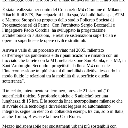
È stata realizzata per conto del Consorzio M4 (Comune di Milano,
Hitachi Rail STS, Partecipazioni Italia spa, Webuild Italia spa, ATM
e Mermec Ste spa) su progetto dello studio Policreo Società di
Progettazione srl di Parma. Con l’architetto Sergio Beccarelli e
l’ingegnere Paolo Corchia, ha sviluppato la progettazione
architettonica di 7 stazioni, le relative sistemazioni superficiali e
opere in superficie e le opere civili e strutturali.
Arriva a valle di un processo avviato nel 2005, rallentato
dall’emergenza pandemica e da ripianificazioni e rimandi con un
tracciato che fa rete con la M1, nella stazione San Babila, e la M2, in
Sant’Ambrogio. Secondo i progettisti “la linea M4 consente
l’interconnessione tra più sistemi di mobilità collettiva tessendo in
modo fluido le relazioni tra la mobilità di superficie e quella
sotterranea”.
Il tracciato, interamente sotterraneo, prevede 21 stazioni (10
superficiali tipiche, 5 profonde tipiche e 6 atipiche) per una
lunghezza di 15 km. È la seconda linea metropolitana milanese che
si avvale della tecnologia driverless: leggera ad automatismo
integrale, segue un elenco di collaudati esempi, tra cui, solo in Italia,
anche Torino, Brescia e la linea C di Roma.
Mezzo indispensabile per spostamenti urbani più sostenibili con