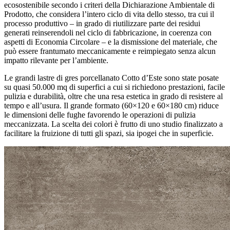
ecosostenibile secondo i criteri della Dichiarazione Ambientale di
Prodotto, che considera l’intero ciclo di vita dello stesso, tra cui il
processo produttivo – in grado di riutilizzare parte dei residui
generati reinserendoli nel ciclo di fabbricazione, in coerenza con
aspetti di Economia Circolare – e la dismissione del materiale, che
può essere frantumato meccanicamente e reimpiegato senza alcun
impatto rilevante per l’ambiente.
Le grandi lastre di gres porcellanato Cotto d’Este sono state posate
su quasi 50.000 mq di superfici a cui si richiedono prestazioni, facile
pulizia e durabilità, oltre che una resa estetica in grado di resistere al
tempo e all’usura. Il grande formato (60×120 e 60×180 cm) riduce
le dimensioni delle fughe favorendo le operazioni di pulizia
meccanizzata. La scelta dei colori è frutto di uno studio finalizzato a
facilitare la fruizione di tutti gli spazi, sia ipogei che in superficie.