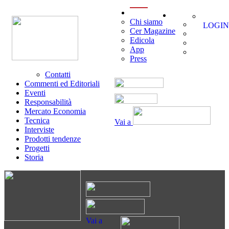
menu
Chi siamo
LOGIN
Cer Magazine
Edicola
App
Press
Contatti
Commenti ed Editoriali
Eventi
Responsabilità
Mercato Economia
Tecnica
Vai a
Interviste
Prodotti tendenze
Progetti
Storia
Vai a