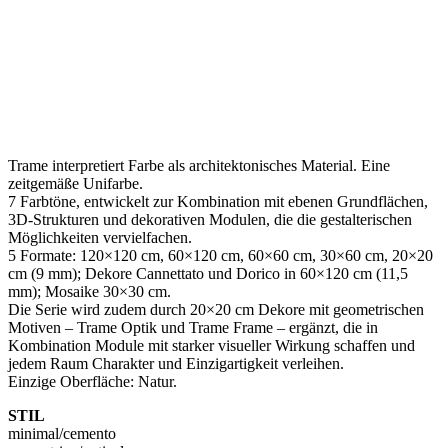
Trame interpretiert Farbe als architektonisches Material. Eine
zeitgemäße Unifarbe.
7 Farbtöne, entwickelt zur Kombination mit ebenen Grundflächen,
3D-Strukturen und dekorativen Modulen, die die gestalterischen
Möglichkeiten vervielfachen.
5 Formate: 120×120 cm, 60×120 cm, 60×60 cm, 30×60 cm, 20×20
cm (9 mm); Dekore Cannettato und Dorico in 60×120 cm (11,5
mm); Mosaike 30×30 cm.
Die Serie wird zudem durch 20×20 cm Dekore mit geometrischen
Motiven – Trame Optik und Trame Frame – ergänzt, die in
Kombination Module mit starker visueller Wirkung schaffen und
jedem Raum Charakter und Einzigartigkeit verleihen.
Einzige Oberfläche: Natur.
STIL
minimal/cemento