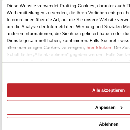
Diese Website verwendet Profiling-Cookies, darunter auch T
Werbemitteilungen zu senden, die Ihren Vorlieben entspreche
Informationen über die Art, auf die Sie unsere Website verwe
um die Analyse der Internetdaten, Werbung und Sozialen Me
SAIME CERAMICHE - NUOVA RIWAL CERAMICHE
S.r.l. con Socio Unico
anderen Informationen, die Sie ihnen geliefert haben oder di
Via Statale 467 101
Dienste gesammelt haben, kombinieren. Falls Sie mehr wis
DINAZZANO DI CASALGRANDE, 42013
allen oder einigen Cookies verweigern,
hier klicken
. Die Zu
Reggio Emilia
Schaltfläche „Alle akzeptieren“ gegeben werden. Falls Sie ke
Tel. 0536 869611
können Sie Ihre Zustimmung mit der Schaltfläche „Ablehnen“
Fax
[email protected]
www.saimeceramiche.com
Alle akzeptieren
Anpassen
Ablehnen