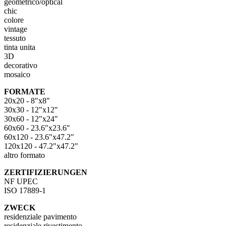
geometrico/optical
chic
colore
vintage
tessuto
tinta unita
3D
decorativo
mosaico
FORMATE
20x20 - 8"x8"
30x30 - 12"x12"
30x60 - 12"x24"
60x60 - 23.6"x23.6"
60x120 - 23.6"x47.2"
120x120 - 47.2"x47.2"
altro formato
ZERTIFIZIERUNGEN
NF UPEC
ISO 17889-1
ZWECK
residenziale pavimento
residenziale rivestimento