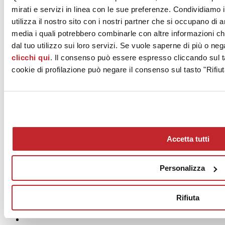
mirati e servizi in linea con le sue preferenze. Condividiamo i
utilizza il nostro sito con i nostri partner che si occupano di a
SAIME CERAMICHE - NUOVA RIWAL CERAMICHE
media i quali potrebbero combinarle con altre informazioni ch
S.r.l. con Socio Unico
dal tuo utilizzo sui loro servizi. Se vuole saperne di più o neg
Via Statale 467 101
DINAZZANO DI CASALGRANDE, 42013
clicchi qui
. Il consenso può essere espresso cliccando sul ta
Reggio Emilia
cookie di profilazione può negare il consenso sul tasto "Rifiut
Tel. 0536 869611
Fax
[email protected]
www.saimeceramiche.com
Accetta tutti
Personalizza
Rifiuta