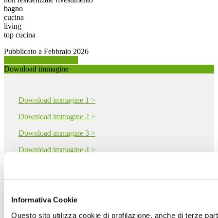
bagno
cucina
living
top cucina
Pubblicato a Febbraio 2026
Richiedi info prodotto >
Download immagine
Download immagine 1 >
Download immagine 2 >
Download immagine 3 >
Download immagine 4 >
Download immagine 5 >
Download PDF
Informativa Cookie
Questo sito utilizza cookie di profilazione, anche di terze par