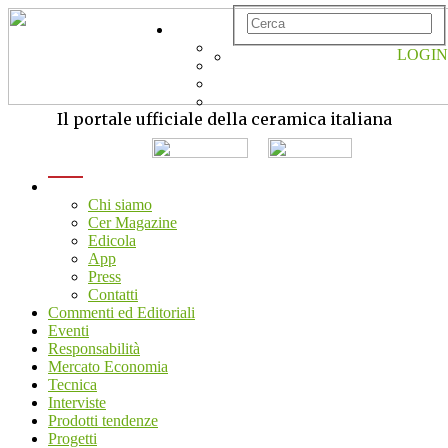
LOGIN
Il portale ufficiale della ceramica italiana
menu
Chi siamo
Cer Magazine
Edicola
App
Press
Contatti
Commenti ed Editoriali
Eventi
Responsabilità
Mercato Economia
Tecnica
Interviste
Prodotti tendenze
Progetti