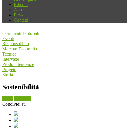
Edicola
App
Press
Contatti
Commenti Editoriali
Eventi
Responsabilità
Mercato Economia
Tecnica
Interviste
Prodotti tendenze
Progetti
Storia
Sostenibilità
Cerca
Vedi tutti
Condividi su: