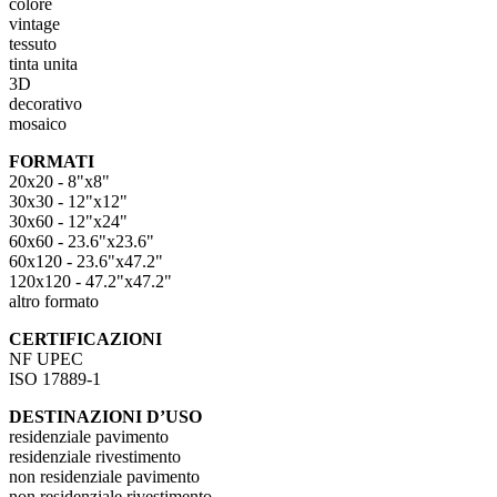
colore
vintage
tessuto
tinta unita
3D
decorativo
mosaico
FORMATI
20x20 - 8"x8"
30x30 - 12"x12"
30x60 - 12"x24"
60x60 - 23.6"x23.6"
60x120 - 23.6"x47.2"
120x120 - 47.2"x47.2"
altro formato
CERTIFICAZIONI
NF UPEC
ISO 17889-1
DESTINAZIONI D’USO
residenziale pavimento
residenziale rivestimento
non residenziale pavimento
non residenziale rivestimento