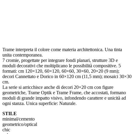
Trame interpreta il colore come materia architettonica. Una tinta
unita contemporanea.
7 cromie, progettate per integrare fondi planari, strutture 3D e
moduli decorativi che moltiplicano le possibilità compositive. 5
formati: cm 120×120, 60×120, 60×60, 30×60, 20×20 (9 mm);
decori Cannettato e Dorico in 60×120 cm (11,5 mm); mosaici 30×30
cm.
La serie si arricchisce anche di decori 20×20 cm con figure
geometriche, Trame Optik e Trame Frame, che accostati, formano
moduli di grande impatto visivo, infondendo carattere e unicità ad
ogni stanza. Unica superficie: Naturale.
STILE
minimal/cemento
geometrico/optical
chic