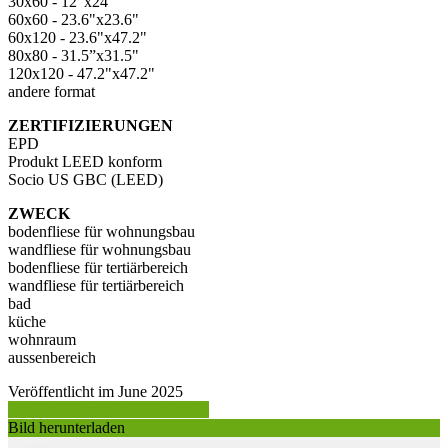
30x60 - 12"x24"
60x60 - 23.6"x23.6"
60x120 - 23.6"x47.2"
80x80 - 31.5”x31.5"
120x120 - 47.2"x47.2"
andere format
ZERTIFIZIERUNGEN
EPD
Produkt LEED konform
Socio US GBC (LEED)
ZWECK
bodenfliese für wohnungsbau
wandfliese für wohnungsbau
bodenfliese für tertiärbereich
wandfliese für tertiärbereich
bad
küche
wohnraum
aussenbereich
Veröffentlicht im June 2025
Produktinformation anfordern >
Bild herunterladen