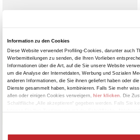
Bild herunterladen 1 >
Bild herunterladen 2 >
Bild herunterladen 3 >
Information zu den Cookies
Bild herunterladen 4 >
Diese Website verwendet Profiling-Cookies, darunter auch T
Werbemitteilungen zu senden, die Ihren Vorlieben entspreche
Informationen über die Art, auf die Sie unsere Website verwe
CERAMICHE KEOPE - CERAMICHE ATLAS
CONCORDE S.p.A.
um die Analyse der Internetdaten, Werbung und Sozialen Me
Via Canale 65
anderen Informationen, die Sie ihnen geliefert haben oder di
CASALGRANDE, 42013
Dienste gesammelt haben, kombinieren. Falls Sie mehr wis
Reggio Emilia
allen oder einigen Cookies verweigern,
hier klicken
. Die Zu
Tel. 0522 997 511
Schaltfläche „Alle akzeptieren“ gegeben werden. Falls Sie ke
können Sie Ihre Zustimmung mit der Schaltfläche „Ablehnen“
Fax 0522 997 544