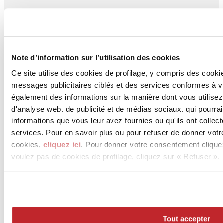
Téléchargement de l'image 1 >
Téléchargement de l'image 2 >
Téléchargement de l'image 3 >
Note d’information sur l’utilisation des cookies
Téléchargement de l'image 4 >
Ce site utilise des cookies de profilage, y compris des cook
messages publicitaires ciblés et des services conformes à 
CERAMICHE KEOPE - CERAMICHE ATLAS
également des informations sur la manière dont vous utilisez
CONCORDE S.p.A.
d'analyse web, de publicité et de médias sociaux, qui pourra
Via Canale 65
informations que vous leur avez fournies ou qu'ils ont collect
CASALGRANDE, 42013
Reggio Emilia
services. Pour en savoir plus ou pour refuser de donner votr
cookies,
cliquez ici
. Pour donner votre consentement clique
Tèl. 0522 997 511
voulez pas de cookies de profilage, cliquez sur « Refuser ».
Fax 0522 997 544
Tout accepter