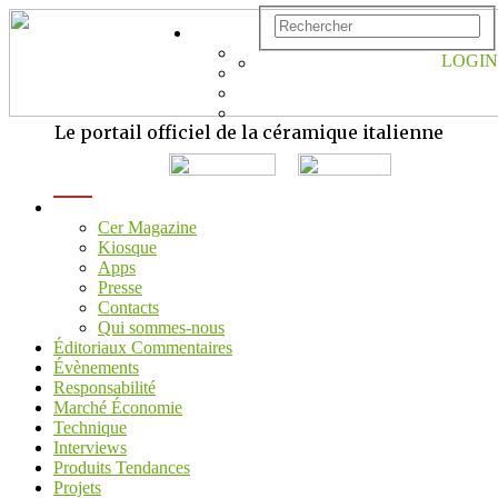
LOGIN
Le portail officiel de la céramique italienne
menu
Cer Magazine
Kiosque
Apps
Presse
Contacts
Qui sommes-nous
Éditoriaux Commentaires
Évènements
Responsabilité
Marché Économie
Technique
Interviews
Produits Tendances
Projets