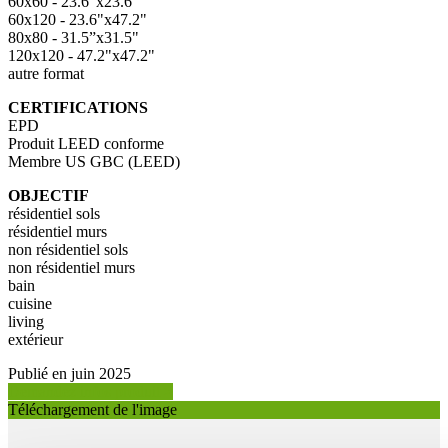
60x60 - 23.6"x23.6"
60x120 - 23.6"x47.2"
80x80 - 31.5”x31.5"
120x120 - 47.2"x47.2"
autre format
CERTIFICATIONS
EPD
Produit LEED conforme
Membre US GBC (LEED)
OBJECTIF
résidentiel sols
résidentiel murs
non résidentiel sols
non résidentiel murs
bain
cuisine
living
extérieur
Publié en juin 2025
Demandez infos produit >
Téléchargement de l'image