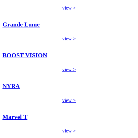
view >
Grande Lume
view >
BOOST VISION
view >
NYRA
view >
Marvel T
view >