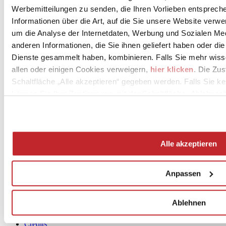
Werbemitteilungen zu senden, die Ihren Vorlieben entspreche
view >
Informationen über die Art, auf die Sie unsere Website verwe
1
um die Analyse der Internetdaten, Werbung und Sozialen Me
2
anderen Informationen, die Sie ihnen geliefert haben oder di
Dienste gesammelt haben, kombinieren. Falls Sie mehr wis
allen oder einigen Cookies verweigern,
hier klicken
. Die Zu
Schaltfläche „Alle akzeptieren“ gegeben werden. Falls Sie ke
können Sie Ihre Zustimmung mit der Schaltfläche „Ablehnen“
News
Alle akzeptieren
aziende
Articoli
Anpassen
Über uns
Mog 231/01
Ablehnen
Privacy
Cookie Policy
Credits