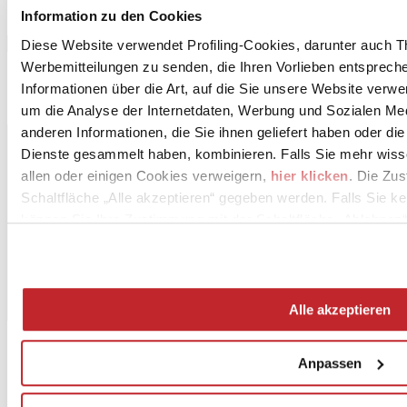
Information zu den Cookies
Download PDF
Diese Website verwendet Profiling-Cookies, darunter auch T
Werbemitteilungen zu senden, die Ihren Vorlieben entspreche
Informationen über die Art, auf die Sie unsere Website verwe
um die Analyse der Internetdaten, Werbung und Sozialen Me
anderen Informationen, die Sie ihnen geliefert haben oder di
CERAMICHE ATLAS CONCORDE S.p.A.
Via Canaletto 141
Dienste gesammelt haben, kombinieren. Falls Sie mehr wis
SPEZZANO, 41042
allen oder einigen Cookies verweigern,
hier klicken
. Die Zu
Modena
Schaltfläche „Alle akzeptieren“ gegeben werden. Falls Sie ke
Tel. 0536 867811
können Sie Ihre Zustimmung mit der Schaltfläche „Ablehnen“
Fax 0536 867946
[email protected]
Alle akzeptieren
www.atlasconcorde.com
Anpassen