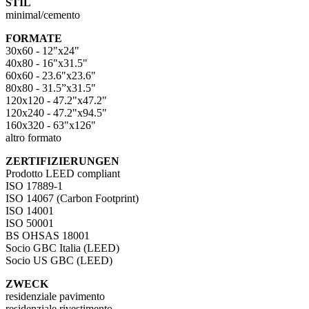
STIL
minimal/cemento
FORMATE
30x60 - 12"x24"
40x80 - 16"x31.5"
60x60 - 23.6"x23.6"
80x80 - 31.5”x31.5"
120x120 - 47.2"x47.2"
120x240 - 47.2"x94.5"
160x320 - 63"x126"
altro formato
ZERTIFIZIERUNGEN
Prodotto LEED compliant
ISO 17889-1
ISO 14067 (Carbon Footprint)
ISO 14001
ISO 50001
BS OHSAS 18001
Socio GBC Italia (LEED)
Socio US GBC (LEED)
ZWECK
residenziale pavimento
residenziale rivestimento