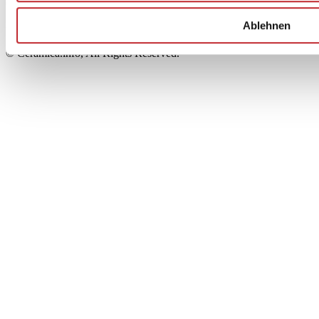
00853700367
Iscrizione al Registro delle Imprese: REA Modena 189678
Ablehnen
tel. +39 0536 804585 - fax +39 0536 806510
© Ceramica.info, All Rights Reserved.