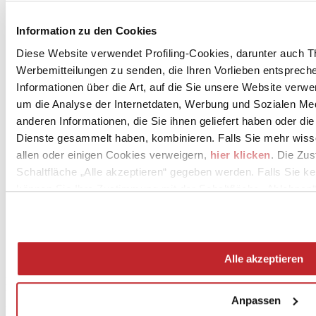
Unternehmensnews >
Information zu den Cookies
Diese Website verwendet Profiling-Cookies, darunter auch T
Werbemitteilungen zu senden, die Ihren Vorlieben entspreche
Informationen über die Art, auf die Sie unsere Website verwe
um die Analyse der Internetdaten, Werbung und Sozialen Me
anderen Informationen, die Sie ihnen geliefert haben oder di
Dienste gesammelt haben, kombinieren. Falls Sie mehr wis
News
allen oder einigen Cookies verweigern,
hier klicken
. Die Zu
aziende
Schaltfläche „Alle akzeptieren“ gegeben werden. Falls Sie ke
Articoli
können Sie Ihre Zustimmung mit der Schaltfläche „Ablehnen“
Über uns
Mog 231/01
Privacy
Cookie Policy
Credits
Alle akzeptieren
Edi.Cer S.p.a. Società unipersonale
Viale Monte Santo, 40 - 41049 Sassuolo (MO) - Italy
Anpassen
Capitale Sociale: 2.500.000 euro - Codice fiscale e P.IVA