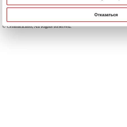
Capitale Sociale: 2.500.000 euro - Codice fiscale e P.IVA
00853700367
Iscrizione al Registro delle Imprese: REA Modena 189678
Отказаться
tel. +39 0536 804585 - fax +39 0536 806510
© Ceramica.info, All Rights Reserved.