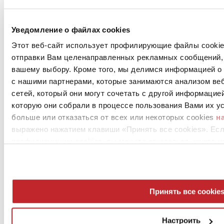
Новости предприятий >
Уведомление о файлах cookies
Этот веб-сайт использует профилирующие файлы cookies
отправки Вам целенаправленных рекламных сообщений, 
вашему выбору. Кроме того, мы делимся информацией о
с нашими партнерами, которые занимаются анализом ве
сетей, который они могут сочетать с другой информацие
которую они собрали в процессе пользования Вами их ус
News
больше или отказаться от всех или некоторых cookies
н
aziende
выражено нажатием клавиши «Принять все cookies». Ес
Articoli
профилирующих cookies, вы можете отказаться, нажав н
О нас
Mog 231/01
Privacy
Cookie Policy
Принять все cookie
Credits
Edi.Cer S.p.a. Società unipersonale
Viale Monte Santo, 40 - 41049 Sassuolo (MO) - Italy
Настроить