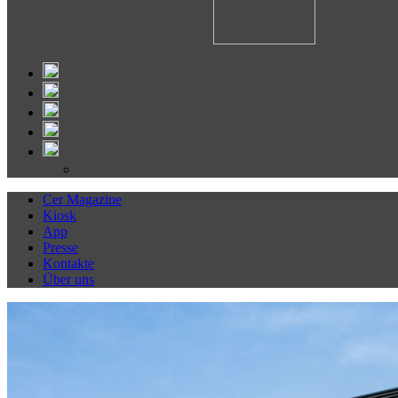
Cer Magazine
Kiosk
App
Presse
Kontakte
Über uns