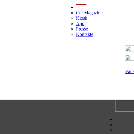
menu
Cer Magazine
Kiosk
App
Presse
Kontakte
Vai 