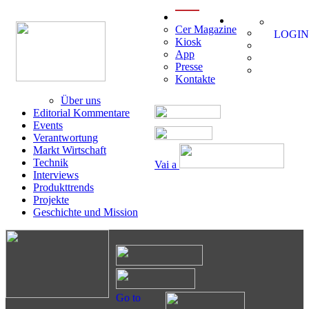
menu
Cer Magazine
LOGIN
Kiosk
App
Presse
Kontakte
Über uns
Editorial Kommentare
Events
Verantwortung
Markt Wirtschaft
Technik
Vai a
Interviews
Produkttrends
Projekte
Geschichte und Mission
Go to