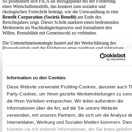
So positioniert sich FILA als Bezugspunkt bei der Förderung
eines Wirtschaftsmodells, das konkret zum sozialen und
ökologischen Fortschritt beiträgt, wie die Umwandlung in eine
Benefit Corporation (Società Benefit)
am Ende des
Berichtsjahres zeigt. Dieser Schritt markiert einen bedeutenden
Meilenstein im Nachhaltigkeitsprozess und formalisiert den
Willen, Rentabilität mit Gemeinwohl zu verbinden.
Die Unternehmensstrategie basiert auf der Wertschätzung des
Humankapitals und der Förderung eines positiven und inklusiven
Arbeitsumfelds sowie auf der Verbindung zum Territorium,
gestützt durch Philanthropie und Sponsoring kultureller, sozialer,
sportlicher und wissenschaftlicher Projekte.
Der
Nachhaltigkeitsbericht von FILA Solutions S.p.A. SB
Information zu den Cookies
zeigt ein Unternehmen, das solide wirtschaftliche Leistungen mit
hoher sozialer und ökologischer Verantwortung verbindet und
Diese Website verwendet Profiling-Cookies, darunter auch Th
sich damit als Marktführer und als Modell für Nachhaltigkeit
Party-Cookies, um Ihnen gezielte Werbemitteilungen zu sen
etabliert.
die Ihren Vorlieben entsprechen. Wir teilen außerdem die
Die zukünftigen Herausforderungen konzentrieren sich auf
Informationen über die Art, auf die Sie unsere Website
ehrgeizige Ziele: die Weiterentwicklung integrierter
verwenden, mit unseren Partnern, die sich um die Analyse d
Managementsysteme, die Stärkung emissionsarmer
Energiepolitiken, die Förderung der Kreislaufwirtschaft in
Internetdaten, Werbung und Sozialen Medien kümmern. Die
Verpackung und Produktionsprozessen sowie Investitionen in
könnten sie mit anderen Informationen, die Sie ihnen geliefer
Forschung, um kritische Rohstoffe zu eliminieren und die