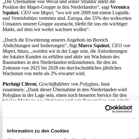
„Die Übernahme von Wecal und seiner Struktur stärkt die
Position der Mapei-Gruppe in den Niederlanden“, sagt
Veronica
Squinzi
,
CEO von Mapei
, “wo wir seit 2009 mit einem Logistik-
und Vertriebsbüro vertreten sind. Europa, das 55% des weltweiten
Umsatzes unserer Gruppe ausmacht, bleibt für uns ein wichtiger
Markt, auf dem wir weiter wachsen wollen“.
„Durch die Erweiterung unseres Angebots im Bereich
Abdichtungen und Isolierungen“, fügt
Marco Squinzi
, CEO von
Mapei
, hinzu, „werden wir in der Lage sein, die Anforderungen
der lokalen Kunden zu erfüllen und aktiv am Wachstum des
Baumarktes in den Niederlanden teilzunehmen, für den im
Zeitraum von 2025 bis 2028 ein durchschnittliches jährliches
Wachstum von mehr als 2% erwartet wird.
Pierluigi Ciferni
,
Geschäftsführer von Polyglass
, fasst
zusammen: „Dank dieser Übernahme in den Niederlanden wird
Polyglass in der Lage sein, einen noch besseren Service für den
lokalen Markt zu gewährleisten und sein Potenzial zu entwickeln,
insbesondere in den Bereichen Logistik, Großhandel und
natürlich im Wohnungsbau“.
Die Wachstumsstrategie der Mapei-Gruppe steht weiterhin im
Zeichen der Internationalisierung und Lokalisierung. Die Gruppe
Information zu den Cookies
ist mit 96 Unternehmen und mehr als 12.500 Mitarbeitern in 57