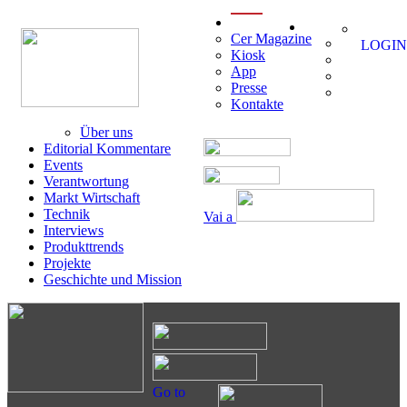
menu
Cer Magazine
LOGIN
Kiosk
App
Presse
Kontakte
Über uns
Editorial Kommentare
Events
Verantwortung
Markt Wirtschaft
Technik
Vai a
Interviews
Produkttrends
Projekte
Geschichte und Mission
Go to