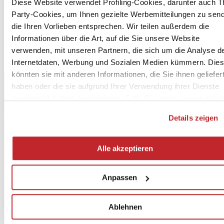
Ländern der Welt vertreten und wird im Jahr 2023 einen
Diese Website verwendet Profiling-Cookies, darunter auch Th
konsolidierten Umsatz von 4,2 Milliarden Euro erzielen.
Party-Cookies, um Ihnen gezielte Werbemitteilungen zu sen
die Ihren Vorlieben entsprechen. Wir teilen außerdem die
Informationen über die Art, auf die Sie unsere Website
www.mapei.com
verwenden, mit unseren Partnern, die sich um die Analyse d
Internetdaten, Werbung und Sozialen Medien kümmern. Die
könnten sie mit anderen Informationen, die Sie ihnen geliefer
haben oder die sie aufgrund Ihrer Verwendung ihrer Dienste
gesammelt haben, kombinieren. Falls Sie mehr wissen möch
oder Ihre Zustimmung zu allen oder einigen Cookies verweig
Details zeigen
hier klicken
. Die Zustimmung kann durch Klicken auf die
Schaltfläche „Alle akzeptieren“ gegeben werden. Falls Sie ke
Profiling-Cookies erhalten möchten, können Sie Ihre
Alle akzeptieren
Zustimmung mit der Schaltfläche „Ablehnen“ verweigern.
Anpassen
Ablehnen