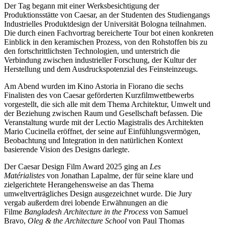
Der Tag begann mit einer Werksbesichtigung der
Produktionsstätte von Caesar, an der Studenten des Studiengangs
Industrielles Produktdesign der Universität Bologna teilnahmen.
Die durch einen Fachvortrag bereicherte Tour bot einen konkreten
Einblick in den keramischen Prozess, von den Rohstoffen bis zu
den fortschrittlichsten Technologien, und unterstrich die
Verbindung zwischen industrieller Forschung, der Kultur der
Herstellung und dem Ausdruckspotenzial des Feinsteinzeugs.
Am Abend wurden im Kino Astoria in Fiorano die sechs
Finalisten des von Caesar geförderten Kurzfilmwettbewerbs
vorgestellt, die sich alle mit dem Thema Architektur, Umwelt und
der Beziehung zwischen Raum und Gesellschaft befassen. Die
Veranstaltung wurde mit der Lectio Magistralis des Architekten
Mario Cucinella eröffnet, der seine auf Einfühlungsvermögen,
Beobachtung und Integration in den natürlichen Kontext
basierende Vision des Designs darlegte.
Der Caesar Design Film Award 2025 ging an
Les
Matérialistes
von Jonathan Lapalme, der für seine klare und
zielgerichtete Herangehensweise an das Thema
umweltverträgliches Design ausgezeichnet wurde. Die Jury
vergab außerdem drei lobende Erwähnungen an die
Filme
Bangladesh Architecture in the Process
von Samuel
Bravo,
Oleg & the Architecture School
von Paul Thomas