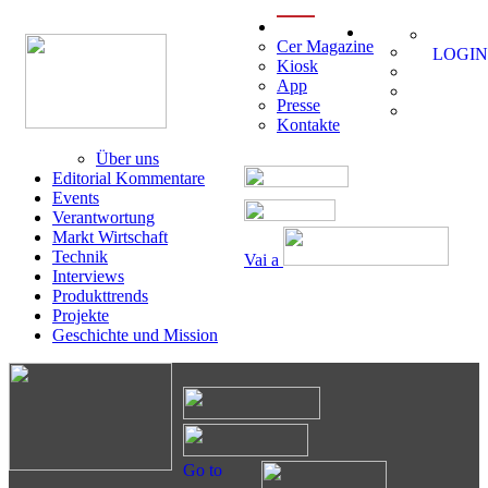
menu
Cer Magazine
LOGIN
Kiosk
App
Presse
Kontakte
Über uns
Editorial Kommentare
Events
Verantwortung
Markt Wirtschaft
Technik
Vai a
Interviews
Produkttrends
Projekte
Geschichte und Mission
Go to