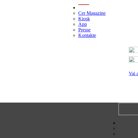
menu
Cer Magazine
Kiosk
App
Presse
Kontakte
Vai 