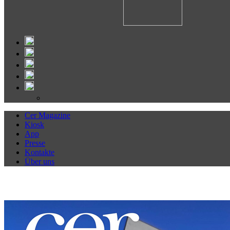
Cer Magazine
Kiosk
App
Presse
Kontakte
Über uns