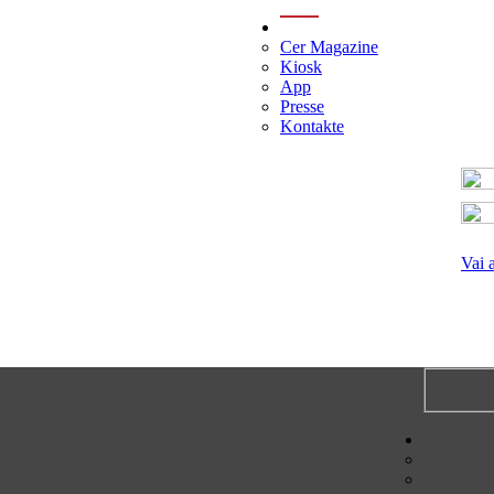
menu
Cer Magazine
Kiosk
App
Presse
Kontakte
Vai 