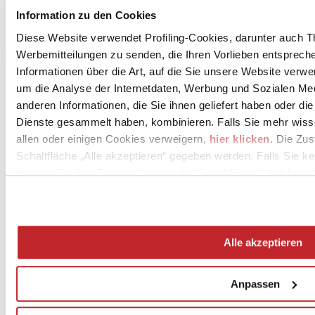
Information zu den Cookies
Diese Website verwendet Profiling-Cookies, darunter auch T
Werbemitteilungen zu senden, die Ihren Vorlieben entspreche
Informationen über die Art, auf die Sie unsere Website verwe
um die Analyse der Internetdaten, Werbung und Sozialen Me
anderen Informationen, die Sie ihnen geliefert haben oder di
Dienste gesammelt haben, kombinieren. Falls Sie mehr wis
allen oder einigen Cookies verweigern,
hier klicken
. Die Zu
Schaltfläche „Alle akzeptieren“ gegeben werden. Falls Sie ke
können Sie Ihre Zustimmung mit der Schaltfläche „Ablehnen“
News
aziende
Articoli
Alle akzeptieren
Über uns
Mog 231/01
Privacy
Anpassen
Cookie Policy
Credits