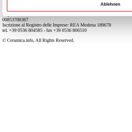
Edi.Cer S.p.a. Società unipersonale
Ablehnen
Viale Monte Santo, 40 - 41049 Sassuolo (MO) - Italy
Capitale Sociale: 2.500.000 euro - Codice fiscale e P.IVA
00853700367
Iscrizione al Registro delle Imprese: REA Modena 189678
tel. +39 0536 804585 - fax +39 0536 806510
© Ceramica.info, All Rights Reserved.