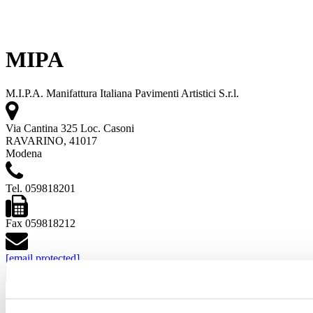
MIPA
M.I.P.A. Manifattura Italiana Pavimenti Artistici S.r.l.
Via Cantina 325 Loc. Casoni
RAVARINO, 41017
Modena
Tel. 059818201
Fax 059818212
[email protected]
www.mipadesign.it
Siehe Projekte
Sehen Sie sich die Produkte an