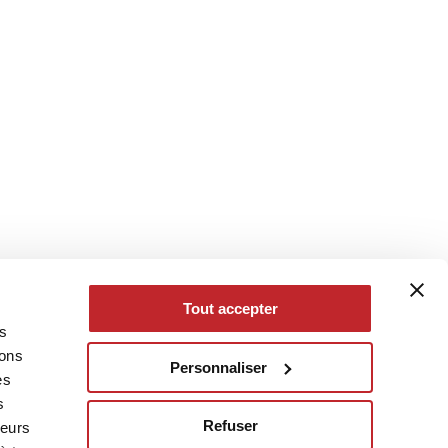
Tout accepter
es
eons
Personnaliser
es
s
Refuser
leurs