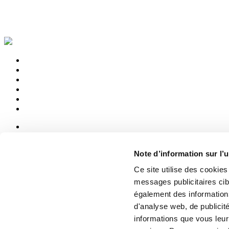
News
aziende
Note d’information sur l’u
Articoli
Ce site utilise des cookie
Qui sommes-nous
messages publicitaires ci
Mog 231/01
également des informations
Privacy
d'analyse web, de publicit
Cookie Policy
Credits
informations que vous leur 