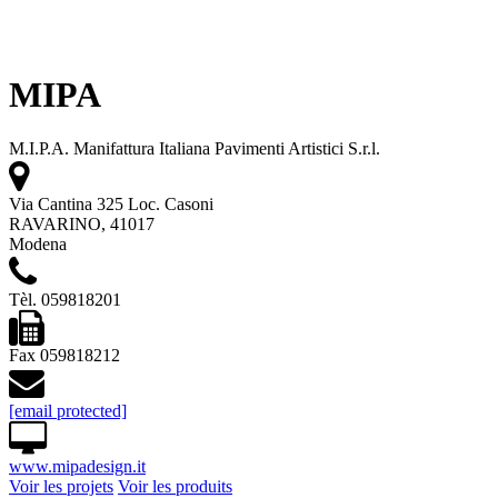
MIPA
M.I.P.A. Manifattura Italiana Pavimenti Artistici S.r.l.
Via Cantina 325 Loc. Casoni
RAVARINO, 41017
Modena
Tèl. 059818201
Fax 059818212
[email protected]
www.mipadesign.it
Voir les projets
Voir les produits