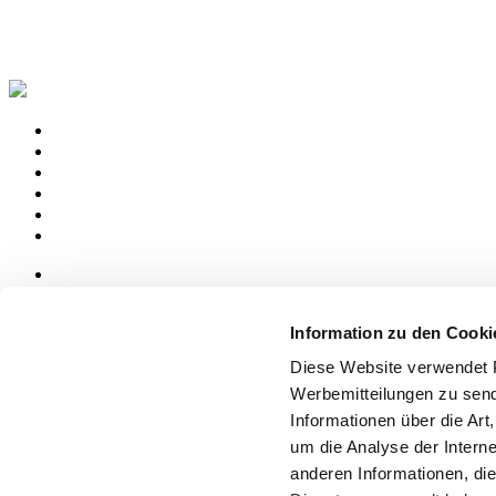
News
aziende
Information zu den Cooki
Articoli
Diese Website verwendet P
Über uns
Werbemitteilungen zu send
Mog 231/01
Informationen über die Art
Privacy
um die Analyse der Intern
Cookie Policy
Credits
anderen Informationen, die