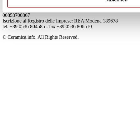
Viale Monte Santo, 40 - 41049 Sassuolo (MO) - Italy
Capitale Sociale: 2.500.000 euro - Codice fiscale e P.IVA
00853700367
Iscrizione al Registro delle Imprese: REA Modena 189678
tel. +39 0536 804585 - fax +39 0536 806510
© Ceramica.info, All Rights Reserved.