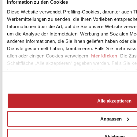
Information zu den Cookies
Diese Website verwendet Profiling-Cookies, darunter auch T
Werbemitteilungen zu senden, die Ihren Vorlieben entspreche
Informationen über die Art, auf die Sie unsere Website verwe
um die Analyse der Internetdaten, Werbung und Sozialen Me
anderen Informationen, die Sie ihnen geliefert haben oder di
Dienste gesammelt haben, kombinieren. Falls Sie mehr wis
allen oder einigen Cookies verweigern,
hier klicken
. Die Zu
Schaltfläche „Alle akzeptieren“ gegeben werden. Falls Sie ke
können Sie Ihre Zustimmung mit der Schaltfläche „Ablehnen“
News
aziende
Articoli
Alle akzeptieren
Über uns
Mog 231/01
Privacy
Anpassen
Cookie Policy
Credits
Edi.Cer S.p.a. Società unipersonale
Ablehnen