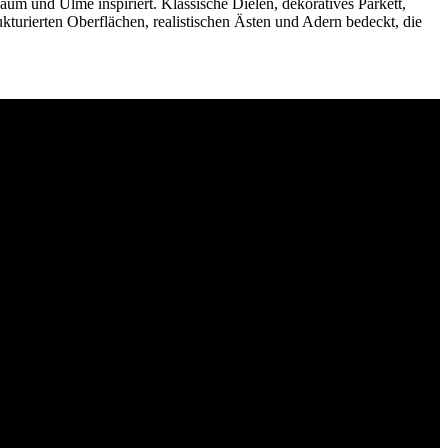
um und Ulme inspiriert. Klassische Dielen, dekoratives Parkett,
turierten Oberflächen, realistischen Ästen und Adern bedeckt, die