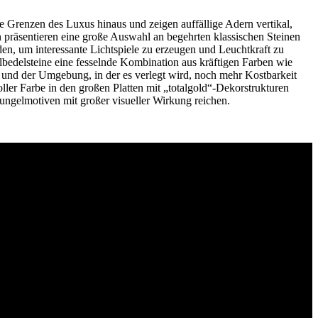
ie Grenzen des Luxus hinaus und zeigen auffällige Adern vertikal,
präsentieren eine große Auswahl an begehrten klassischen Steinen
n, um interessante Lichtspiele zu erzeugen und Leuchtkraft zu
lbedelsteine eine fesselnde Kombination aus kräftigen Farben wie
t und der Umgebung, in der es verlegt wird, noch mehr Kostbarkeit
ler Farbe in den großen Platten mit „totalgold“-Dekorstrukturen
ngelmotiven mit großer visueller Wirkung reichen.