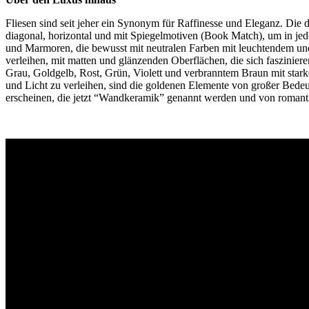
Fliesen sind seit jeher ein Synonym für Raffinesse und Eleganz. Die 
diagonal, horizontal und mit Spiegelmotiven (Book Match), um in je
und Marmoren, die bewusst mit neutralen Farben mit leuchtendem und
verleihen, mit matten und glänzenden Oberflächen, die sich faszinier
Grau, Goldgelb, Rost, Grün, Violett und verbranntem Braun mit stark
und Licht zu verleihen, sind die goldenen Elemente von großer Bedeu
erscheinen, die jetzt “Wandkeramik” genannt werden und von romanti