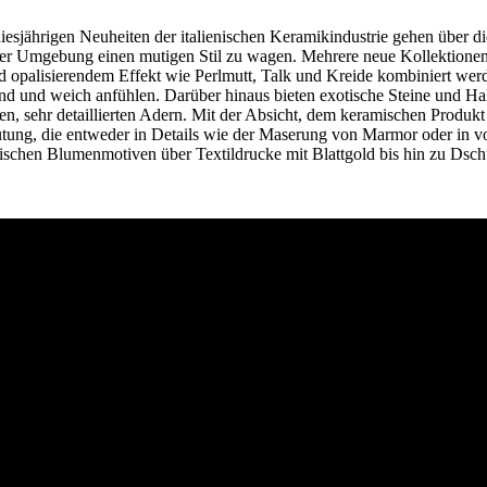
diesjährigen Neuheiten der italienischen Keramikindustrie gehen über d
der Umgebung einen mutigen Stil zu wagen. Mehrere neue Kollektionen 
 opalisierendem Effekt wie Perlmutt, Talk und Kreide kombiniert werde
end und weich anfühlen. Darüber hinaus bieten exotische Steine und Ha
en, sehr detaillierten Adern. Mit der Absicht, dem keramischen Produk
tung, die entweder in Details wie der Maserung von Marmor oder in vol
schen Blumenmotiven über Textildrucke mit Blattgold bis hin zu Dschu