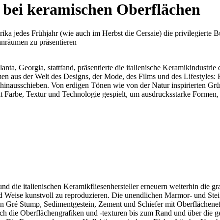
bei keramischen Oberflächen
ka jedes Frühjahr (wie auch im Herbst die Cersaie) die privilegierte B
hnräumen zu präsentieren
nta, Georgia, stattfand, präsentierte die italienische Keramikindustrie
en aus der Welt des Designs, der Mode, des Films und des Lifestyles: H
 hinausschieben. Von erdigen Tönen wie von der Natur inspirierten Gr
t Farbe, Textur und Technologie gespielt, um ausdrucksstarke Formen,
und die italienischen Keramikfliesenhersteller erneuern weiterhin die 
nd Weise kunstvoll zu reproduzieren. Die unendlichen Marmor- und Stein
on Gré Stump, Sedimentgestein, Zement und Schiefer mit Oberflächenef
ch die Oberflächengrafiken und -texturen bis zum Rand und über die g