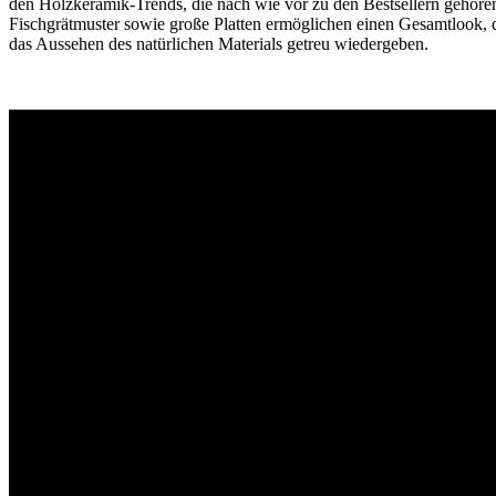
den Holzkeramik-Trends, die nach wie vor zu den Bestsellern gehören
Fischgrätmuster sowie große Platten ermöglichen einen Gesamtlook, d
das Aussehen des natürlichen Materials getreu wiedergeben.