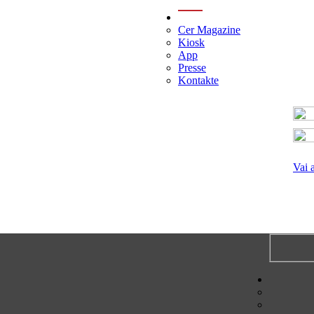
menu
Cer Magazine
Kiosk
App
Presse
Kontakte
Vai 