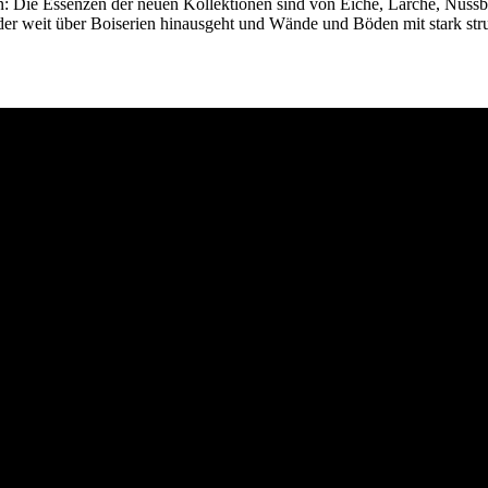
: Die Essenzen der neuen Kollektionen sind von Eiche, Lärche, Nussba
er weit über Boiserien hinausgeht und Wände und Böden mit stark struk