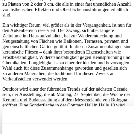
zu Platten von 2 oder 3 cm, die alle in einer fast unendlichen Anzahl
von ästhetischen Effekten und Oberflächenausführungen erhältlich
sind.
Ein wichtiger Raum, viel größer als in der Vergangenheit, ist nun für
den Außenbereich reserviert. Der Zwang, sich über längere
Zeiträume im Haus aufzuhalten, hat zur Wiederentdeckung und
Neugestaltung von Flächen wie Balkonen, Terrassen, privaten und
gemeinschaftlichen Gärten geführt. In diesen Zusammenhängen sind
keramische Fliesen – dank ihrer besonderen Eigenschaften wie
Frostbeständigkeit, Widerstandsfähigkeit gegen Beanspruchung und
Chemikalien, Langlebigkeit – zu einer der idealen und bevorzugten
Wahl auch für diese Zusammenhänge geworden und gesellen sich
zu anderen Materialien, die traditionell für diesen Zweck an
Verkaufsstellen verwendet werden.
Outdoor wird einer der führenden Trends auf der nächsten Cersaie
sein, der Ausstellung, die ab Montag, 27. September, die Woche der
Keramik und Badausstattung auf dem Messegelände von Bologna
eröffnet. Eine Sonderfläche in der Contract Hall in Halle 18 wird
dies – neben anderen Aspekten rund um die Immobilienwelt wie
Beleuchtung, Innenausbau, Innen- und Außenküchen – als einen der
wichtigen Faktoren in den Mittelpunkt stellen. Ein Ereignis, das, wie
die
Veranstaltung Anfang Juli im Palazzo Re Enzo
gezeigt hat, das
Engagement aller institutionellen und wirtschaftlichen Akteure des