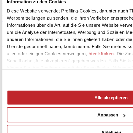
Information zu den Cookies
Gastgewerbes zeigt, um die höchsten Sicherheitsstandards für
Aussteller und Besucher während ihrer Ankunft und ihres
Diese Website verwendet Profiling-Cookies, darunter auch T
Aufenthalts zu gewährleisten. Eine Anstrengung, die auch durch ein
Werbemitteilungen zu senden, die Ihren Vorlieben entspreche
Manifest
sanktioniert wird, das alle Informationen liefert, die in
Echtzeit aktualisiert werden.
Informationen über die Art, auf die Sie unsere Website verwe
um die Analyse der Internetdaten, Werbung und Sozialen Me
anderen Informationen, die Sie ihnen geliefert haben oder di
Juli 2021
Dienste gesammelt haben, kombinieren. Falls Sie mehr wis
allen oder einigen Cookies verweigern,
hier klicken
. Die Zu
Schaltfläche „Alle akzeptieren“ gegeben werden. Falls Sie ke
können Sie Ihre Zustimmung mit der Schaltfläche „Ablehnen“
Alle akzeptieren
News
aziende
Anpassen
Articoli
Über uns
Mog 231/01
Ablehnen