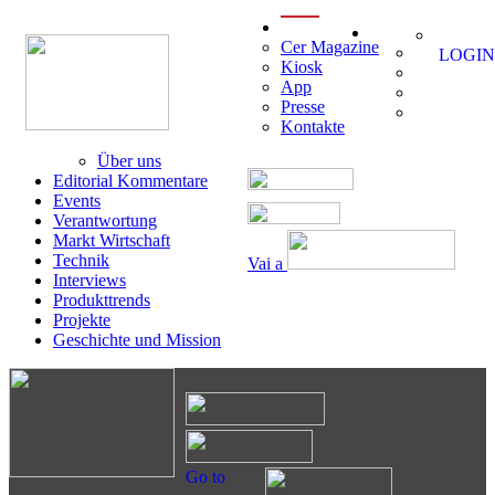
menu
Cer Magazine
LOGIN
Kiosk
App
Presse
Kontakte
Über uns
Editorial Kommentare
Events
Verantwortung
Markt Wirtschaft
Technik
Vai a
Interviews
Produkttrends
Projekte
Geschichte und Mission
Go to