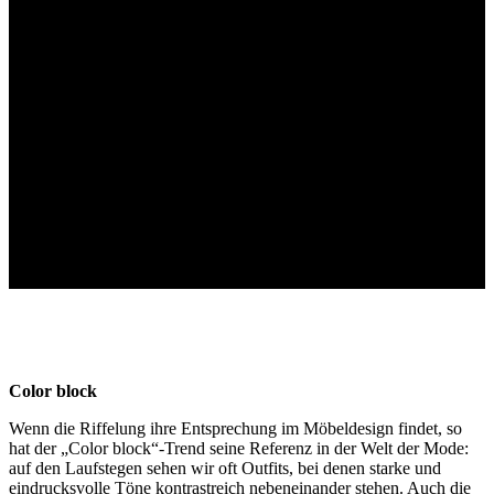
Color block
Wenn die Riffelung ihre Entsprechung im Möbeldesign findet, so
hat der „Color block“-Trend seine Referenz in der Welt der Mode:
auf den Laufstegen sehen wir oft Outfits, bei denen starke und
eindrucksvolle Töne kontrastreich nebeneinander stehen. Auch die