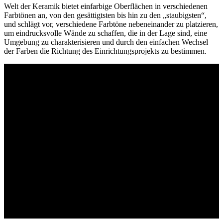
Welt der Keramik bietet einfarbige Oberflächen in verschiedenen
Farbtönen an, von den gesättigtsten bis hin zu den „staubigsten“,
und schlägt vor, verschiedene Farbtöne nebeneinander zu platzieren,
um eindrucksvolle Wände zu schaffen, die in der Lage sind, eine
Umgebung zu charakterisieren und durch den einfachen Wechsel
der Farben die Richtung des Einrichtungsprojekts zu bestimmen.