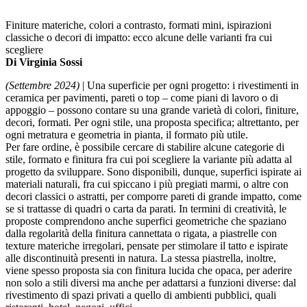
Finiture materiche, colori a contrasto, formati mini, ispirazioni
classiche o decori di impatto: ecco alcune delle varianti fra cui
scegliere
Di Virginia Sossi
(Settembre 2024)
| Una superficie per ogni progetto: i rivestimenti in
ceramica per pavimenti, pareti o top – come piani di lavoro o di
appoggio – possono contare su una grande varietà di colori, finiture,
decori, formati. Per ogni stile, una proposta specifica; altrettanto, per
ogni metratura e geometria in pianta, il formato più utile.
Per fare ordine, è possibile cercare di stabilire alcune categorie di
stile, formato e finitura fra cui poi scegliere la variante più adatta al
progetto da sviluppare. Sono disponibili, dunque, superfici ispirate ai
materiali naturali, fra cui spiccano i più pregiati marmi, o altre con
decori classici o astratti, per comporre pareti di grande impatto, come
se si trattasse di quadri o carta da parati. In termini di creatività, le
proposte comprendono anche superfici geometriche che spaziano
dalla regolarità della finitura cannettata o rigata, a piastrelle con
texture materiche irregolari, pensate per stimolare il tatto e ispirate
alle discontinuità presenti in natura. La stessa piastrella, inoltre,
viene spesso proposta sia con finitura lucida che opaca, per aderire
non solo a stili diversi ma anche per adattarsi a funzioni diverse: dal
rivestimento di spazi privati a quello di ambienti pubblici, quali