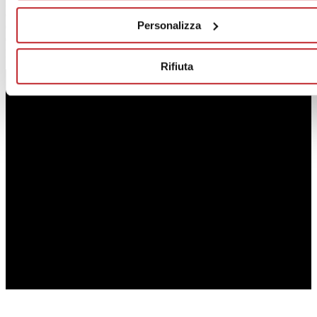
personalizzazione di ciascun progetto. Avere a disposizione, infatti,
anche formati piccoli per ciascuna collezione o serie specifiche in
Personalizza
dimensioni mini permette ad architetti e committenti di studiare
decori particolari per le pareti o per porzioni di pareti, per un vero
progetto su misura.
Rifiuta