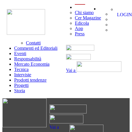
menu
Chi siamo
LOGIN
Cer Magazine
Edicola
App
Press
Contatti
Commenti ed Editoriali
Eventi
Responsabilità
Mercato Economia
Tecnica
Vai a
Interviste
Prodotti tendenze
Progetti
Storia
Vai a