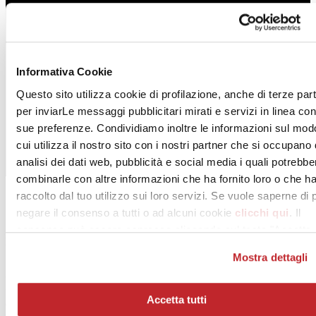
Informativa Cookie
Questo sito utilizza cookie di profilazione, anche di terze part
per inviarLe messaggi pubblicitari mirati e servizi in linea con
sue preferenze. Condividiamo inoltre le informazioni sul mod
cui utilizza il nostro sito con i nostri partner che si occupano 
analisi dei dati web, pubblicità e social media i quali potrebbe
combinarle con altre informazioni che ha fornito loro o che h
raccolto dal tuo utilizzo sui loro servizi. Se vuole saperne di 
negare il consenso a tutti o ad alcuni cookie
clicchi qui
. Il
consenso può essere espresso cliccando sul tasto "Accetta
Mini
tutti". Se non vuole i cookie di profilazione può negare il
Mostra dettagli
consenso sul tasto "Rifiuta".
Se i grandi formati e i bassi spessori sono frutto dell’innovazione
tecnologica in continua evoluzione nel mondo della ceramica, i
formati più piccoli, da quelli ispirati ai mosaici del passato ai
Accetta tutti
quadrotti di 10×10 centrimetri, rispondono alla crescente esigenza di