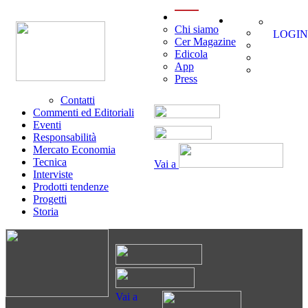
menu
Chi siamo
LOGIN
Cer Magazine
Edicola
App
Press
Contatti
Commenti ed Editoriali
Eventi
Responsabilità
Mercato Economia
Tecnica
Vai a
Interviste
Prodotti tendenze
Progetti
Storia
Vai a