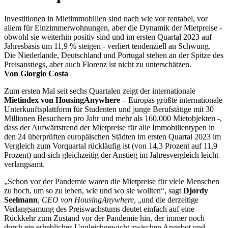
Investitionen in Mietimmobilien sind nach wie vor rentabel, vor
allem für Einzimmerwohnungen, aber die Dynamik der Mietpreise -
obwohl sie weiterhin positiv sind und im ersten Quartal 2023 auf
Jahresbasis um 11,9 % steigen - verliert tendenziell an Schwung.
Die Niederlande, Deutschland und Portugal stehen an der Spitze des
Preisanstiegs, aber auch Florenz ist nicht zu unterschätzen.
Von Giorgio Costa
Zum ersten Mal seit sechs Quartalen zeigt der internationale
Mietindex von HousingAnywhere –
Europas größte internationale
Unterkunftsplattform für Studenten und junge Berufstätige mit 30
Millionen Besuchern pro Jahr und mehr als 160.000 Mietobjekten -,
dass der Aufwärtstrend der Mietpreise für alle Immobilientypen in
den 24 überprüften europäischen Städten im ersten Quartal 2023 im
Vergleich zum Vorquartal rückläufig ist (von 14,3 Prozent auf 11,9
Prozent) und sich gleichzeitig der Anstieg im Jahresvergleich leicht
verlangsamt.
„Schon vor der Pandemie waren die Mietpreise für viele Menschen
zu hoch, um so zu leben, wie und wo sie wollten“, sagt
Djordy
Seelmann
,
CEO von HousingAnywhere
, „und die derzeitige
Verlangsamung des Preiswachstums deutet einfach auf eine
Rückkehr zum Zustand vor der Pandemie hin, der immer noch
durch ein erhebliches Ungleichgewicht zwischen Angebot und