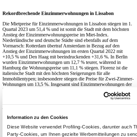
Rekordbrechende Einzimmerwohnungen in Lissabon
Die Mietpreise für Einzimmerwohnungen in Lissabon stiegen im 1.
Quartal 2023 um 51,4 % und ist somit die Stadt mit dem höchsten
Anstieg der Einzimmerwohnungspreise im Miet-Index.
Niederländische und deutsche Städte sind ebenfalls auf dem
Vormarsch: Rotterdam übertraf Amsterdam in Bezug auf den
Anstieg der Einzimmerwohnungen im ersten Quartal 2022 mit
+10,5 % und Den Haag mit beeindruckenden +31,6 %. In Berlin
wurden Einzimmerwohnungen um 12,7 % teurer, während in
Hamburg die Wohnungspreise um 11,1 % stiegen. Florenz ist die
italienische Stadt mit den höchsten Steigerungen für alle
Immobilientypen; insbesondere stiegen die Preise für Zwei-Zimmer-
Wohnungen um 13,5 %. Insgesamt sind Einzimmerwohnungen der
Immobilientyp, der sowohl auf Quartals- als auch auf Jahresebene
den höchsten Anstieg verzeichnet, was auf eine Verringerung des
Angebots und einen gleichzeitigen Anstieg der Nachfrage seitens
junger Berufstätiger zurückzuführen sein dürfte.
Information zu den Cookies
Diese Website verwendet Profiling-Cookies, darunter auch Th
Party-Cookies, um Ihnen gezielte Werbemitteilungen zu sen