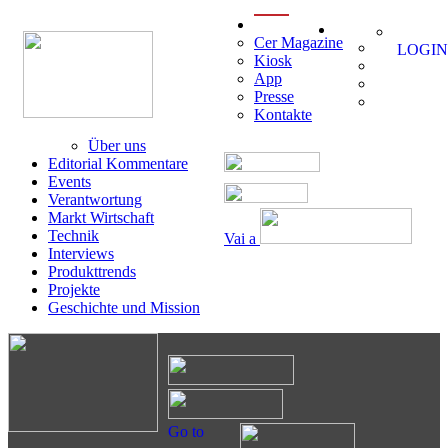
menu
Cer Magazine
LOGIN
Kiosk
App
Presse
Kontakte
Über uns
Editorial Kommentare
Events
Verantwortung
Markt Wirtschaft
Technik
Vai a
Interviews
Produkttrends
Projekte
Geschichte und Mission
Go to