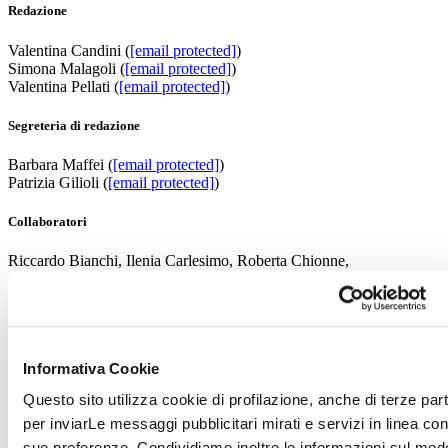
Redazione
Valentina Candini (
[email protected]
)
Simona Malagoli (
[email protected]
)
Valentina Pellati (
[email protected]
)
Segreteria di redazione
Barbara Maffei (
[email protected]
)
Patrizia Gilioli (
[email protected]
)
Collaboratori
Riccardo Bianchi, Ilenia Carlesimo, Roberta Chionne,
Alessandra Coppa, Francesca Ebaldi, Elisa Montalti,
Maria Teresa Rubbiani, Giulia Tallarita.
Pubblicità
Informativa Cookie
Pool Media Srls
Via P. Tacchini 4
Questo sito utilizza cookie di profilazione, anche di terze part
41124 Modena
per inviarLe messaggi pubblicitari mirati e servizi in linea con
t. 059 344455 – m. 335 391555
[email protected]
sue preferenze. Condividiamo inoltre le informazioni sul mod