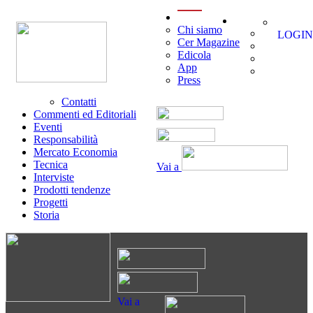
menu
Chi siamo
LOGIN
Cer Magazine
Edicola
App
Press
Contatti
Commenti ed Editoriali
Eventi
Responsabilità
Mercato Economia
Tecnica
Vai a
Interviste
Prodotti tendenze
Progetti
Storia
Vai a