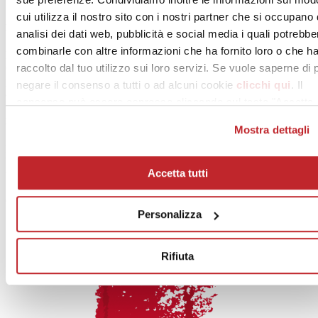
cui utilizza il nostro sito con i nostri partner che si occupano 
Edizioni
analisi dei dati web, pubblicità e social media i quali potrebbe
combinarle con altre informazioni che ha fornito loro o che h
Edi.Cer. SpA
Cer Magazine Italia:
raccolto dal tuo utilizzo sui loro servizi. Se vuole saperne di 
pubblicazione registrata presso il Tribunale di Modena
negare il consenso a tutti o ad alcuni cookie
clicchi qui
. Il
al n. 1454 in data 17-12-1998
consenso può essere espresso cliccando sul tasto "Accetta
tutti". Se non vuole i cookie di profilazione può negare il
Direzione, redazione e amministrazione
Mostra dettagli
consenso sul tasto "Rifiuta".
Edi.Cer. SpA Società Unipersonale
Viale Monte Santo, 40 – 41049 Sassuolo (Mo)
Accetta tutti
tel. 0536 804585 – fax 0536 806510
[email protected]
– www.ceramica.info
cod. fisc. 00853700367
Personalizza
Rifiuta