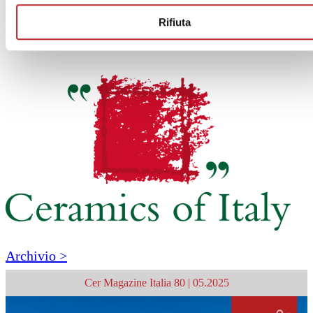
tel. 0536 804585 – fax 0536 806510
[email protected]
– www.ceramica.info
Rifiuta
cod. fisc. 00853700367
Archivio >
Cer Magazine Italia 80 | 05.2025