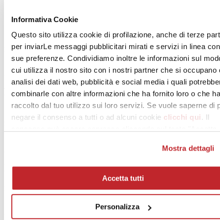
Ilenia Carlesimo, Roberta Chionne, Francesca Iattici,
Informativa Cookie
Simona Malagoli, Elisa Montalti, Veronica Rodenigo,
Elena Romani, Antonia Solari, Giulia Tallarita.
Questo sito utilizza cookie di profilazione, anche di terze part
per inviarLe messaggi pubblicitari mirati e servizi in linea con
Pubblicità
sue preferenze. Condividiamo inoltre le informazioni sul mod
Pool Media Srls
cui utilizza il nostro sito con i nostri partner che si occupano 
Via P. Tacchini 4
analisi dei dati web, pubblicità e social media i quali potrebbe
41124 Modena
combinarle con altre informazioni che ha fornito loro o che h
t. 059 344455 – m. 335 391555
[email protected]
raccolto dal tuo utilizzo sui loro servizi. Se vuole saperne di 
negare il consenso a tutti o ad alcuni cookie
clicchi qui
. Il
Edizioni
consenso può essere espresso cliccando sul tasto "Accetta
tutti". Se non vuole i cookie di profilazione può negare il
Edi.Cer. SpA
Mostra dettagli
Cer Magazine Italia:
consenso sul tasto "Rifiuta".
pubblicazione registrata presso il Tribunale di Modena
al n. 1454 in data 17-12-1998
Accetta tutti
Direzione, redazione e amministrazione
Personalizza
Edi.Cer. SpA Società Unipersonale
Viale Monte Santo, 40 – 41049 Sassuolo (Mo)