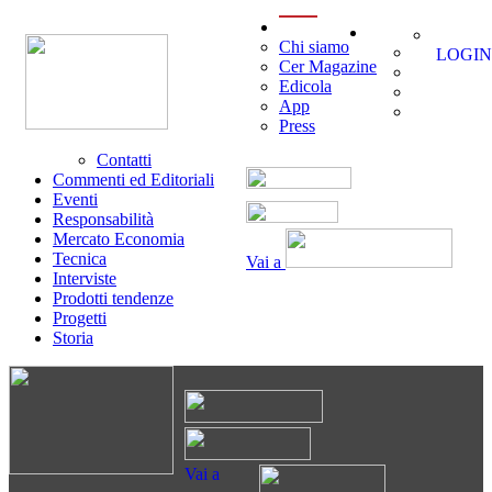
menu
Chi siamo
LOGIN
Cer Magazine
Edicola
App
Press
Contatti
Commenti ed Editoriali
Eventi
Responsabilità
Mercato Economia
Tecnica
Vai a
Interviste
Prodotti tendenze
Progetti
Storia
Vai a