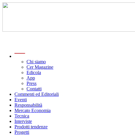
menu
Chi siamo
Cer Magazine
Edicola
App
Press
Contatti
Commenti ed Editoriali
Eventi
Responsabilità
Mercato Economia
Tecnica
Interviste
Prodotti tendenze
Progetti