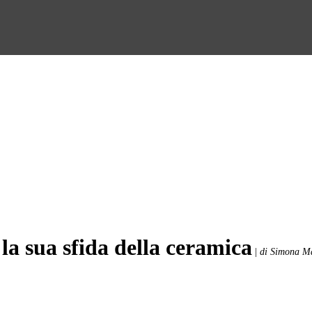
la sua sfida della ceramica
|
di Simona M