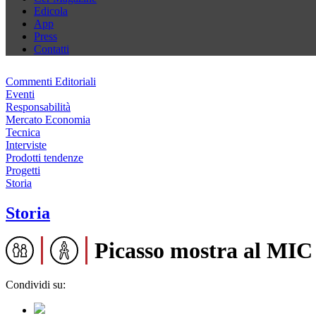
Edicola
App
Press
Contatti
Commenti Editoriali
Eventi
Responsabilità
Mercato Economia
Tecnica
Interviste
Prodotti tendenze
Progetti
Storia
Storia
Picasso mostra al MIC 
Condividi su: