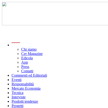
menu
Chi siamo
Cer Magazine
Edicola
App
Press
Contatti
Commenti ed Editoriali
Eventi
Responsabilità
Mercato Economia
Tecnica
Interviste
Prodotti tendenze
Progetti