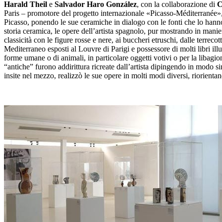
Harald Theil
e
Salvador Haro González
, con la collaborazione di
C
Paris – promotore del progetto internazionale «Picasso-Méditerranée», d
Picasso, ponendo le sue ceramiche in dialogo con le fonti che lo hanno 
storia ceramica, le opere dell’artista spagnolo, pur mostrando in manier
classicità con le figure rosse e nere, ai buccheri etruschi, dalle terre
Mediterraneo esposti al Louvre di Parigi e possessore di molti libri illus
forme umane o di animali, in particolare oggetti votivi o per la libagi
“antiche” furono addirittura ricreate dall’artista dipingendo in modo simi
insite nel mezzo, realizzò le sue opere in molti modi diversi, riorienta