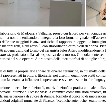
 laboratorio di Madoura a Vallauris, presso cui lavorò per venticinque a
ra, ma non dimenticando di integrare la loro forma originale nell’accezio
na delle sue maggiori istanze artistiche: il rapporto tra oggetto e immagi
attoni rotti, a cui attribuì, con straordinario estro, volti di donna. Pi
ggetti appena usciti dal tornio del ceramista Jules Agard modificandone 
lauris
), proiettato nella sala espositiva della mostra. Comodamente sedut
curiosi del suo operare. A proposito della metamorfosi di bottiglie d’arg
di tutta la propria arte appare da diverse ceramiche, in cui molte delle
à rappresentati in pittura, litografia, nei disegni, quali i due piatti con s
on la ceramica influenzò le opere successive realizzate in altri linguaggi
adozione di tecniche tradizionali, ma rivoluzionò la pratica abituale, ut
a notevole intuizione. Picasso visse la ceramica come una sfida creativa,
a sua esperienza di autore di stampe, formulò il concetto di impressioni or
izioni originali numerate di Picasso. “Repliche autentiche” erano invece 