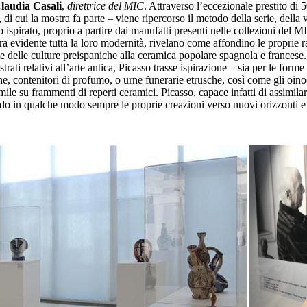
laudia Casali
,
direttrice del MIC
. Attraverso l’eccezionale prestito di 
i cui la mostra fa parte – viene ripercorso il metodo della serie, della 
ispirato, proprio a partire dai manufatti presenti nelle collezioni del M
a evidente tutta la loro modernità, rivelano come affondino le proprie rad
cotte delle culture preispaniche alla ceramica popolare spagnola e france
trati relativi all’arte antica, Picasso trasse ispirazione – sia per le form
one, contenitori di profumo, o urne funerarie etrusche, così come gli oi
le su frammenti di reperti ceramici. Picasso, capace infatti di assimilare tu
ndo in qualche modo sempre le proprie creazioni verso nuovi orizzonti e v