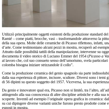
Utilizzò principalmente oggetti esistenti della produzione standard del
Ramié – come piatti, brocche, vasi – trasformandole attraverso la pittu
della sua opera. Molte delle ceramiche di Picasso riflettono, infatti, u
d’arte. Come testimoniano alcuni pezzi in mostra, recuperò ad esempio m
Attratto dalle possibilità tattili della manipolazione, intervenne su o
documenta il video storico di Luciano Emmer del 1954 (
Picasso a Val
al lavoro che, col suo consueto senso dell’umorismo, svela particolari 
colomba bisogna iniziare strizzandole il collo”.
Come la produzione ceramica del genio spagnolo sia parte indissolubile 
dalla sua esperienza di pittore, incisore, scultore. Diversi sono i temi gi
di 56 dipinti su questo soggetto del 1957. Viceversa, la sua esperienza c
Da genio e innovatore qual era, Picasso non si limitò, tra l’altro, all’
attingendo alla sua conoscenza di altre discipline artistiche e alla su
scoperte. Inventò ad esempio l’originale opera grafica in ceramica: dall
su cui dipingere diverse varianti uniche furono presto prodotte come ed
esposti in mostra.