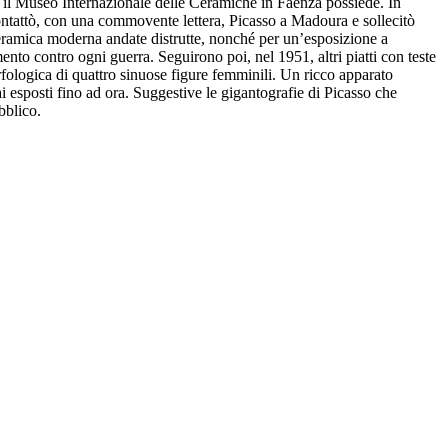
he il Museo Internazionale delle Ceramiche in Faenza possiede. In
ntattò, con una commovente lettera, Picasso a Madoura e sollecitò
 ceramica moderna andate distrutte, nonché per un’esposizione a
to contro ogni guerra. Seguirono poi, nel 1951, altri piatti con teste
orfologica di quattro sinuose figure femminili. Un ricco apparato
ai esposti fino ad ora. Suggestive le gigantografie di Picasso che
bblico.