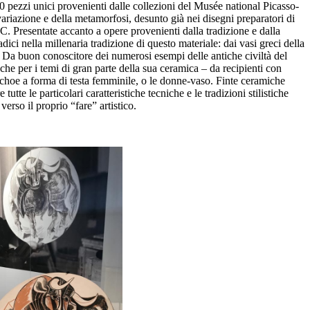
50 pezzi unici provenienti dalle collezioni del Musée national Picasso-
variazione e della metamorfosi, desunto già nei disegni preparatori di
IC. Presentate accanto a opere provenienti dalla tradizione e dalla
ici nella millenaria tradizione di questo materiale: dai vasi greci della
se. Da buon conoscitore dei numerosi esempi delle antiche civiltà del
e che per i temi di gran parte della sua ceramica – da recipienti con
nochoe a forma di testa femminile, o le donne-vaso. Finte ceramiche
tte le particolari caratteristiche tecniche e le tradizioni stilistiche
erso il proprio “fare” artistico.