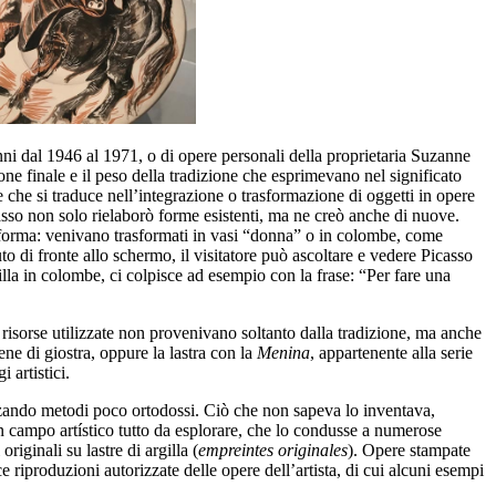
nni dal 1946 al 1971, o di opere personali della proprietaria Suzanne
ne finale e il peso della tradizione che esprimevano nel significato
ne che si traduce nell’integrazione o trasformazione di oggetti in opere
casso non solo rielaborò forme esistenti, ma ne creò anche di nuove.
la forma: venivano trasformati in vasi “donna” o in colombe, come
o di fronte allo schermo, il visitatore può ascoltare e vedere Picasso
illa in colombe, ci colpisce ad esempio con la frase: “Per fare una
 risorse utilizzate non provenivano soltanto dalla tradizione, ma anche
cene di giostra, oppure la lastra con la
Menina
, appartenente alla serie
 artistici.
ilizzando metodi poco ortodossi. Ciò che non sapeva lo inventava,
 un campo artístico tutto da esplorare, che lo condusse a numerose
iginali su lastre di argilla (
empreintes originales
). Opere stampate
riproduzioni autorizzate delle opere dell’artista, di cui alcuni esempi