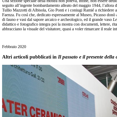
Una sezione speciale della mostra non poteva, infine, non essere dedica
seguito all’ingente bombardamento alleato del maggio 1944, l’allora 
Tullio Mazzotti di Albisola, Gio Ponti e i coniugi Ramié a richiedere 
Faenza. Fu così che, dedicato espressamente al Museo, Picasso donò al
di fauno e vasi dal sapore arcaico e archeologico, ed il grande vaso
Le
didattico e fotografico integra poi la mostra con documenti, lettere, ri
abbracciano la visuale del visitatore, quasi a voler rimarcare il reale 
Febbraio 2020
Altri articoli pubblicati in
Il passato e il presente della