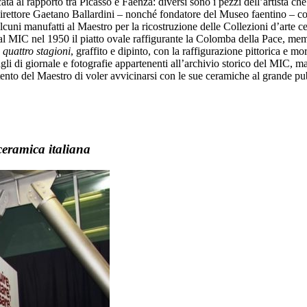
ta al rapporto tra Picasso e Faenza: diversi sono i pezzi dell’artista c
direttore Gaetano Ballardini – nonché fondatore del Museo faentino – co
alcuni manufatti al Maestro per la ricostruzione delle Collezioni d’arte
 MIC nel 1950 il piatto ovale raffigurante la Colomba della Pace, memen
 quattro stagioni
, graffito e dipinto, con la raffigurazione pittorica e m
tagli di giornale e fotografie appartenenti all’archivio storico del MIC, m
intento del Maestro di voler avvicinarsi con le sue ceramiche al grande pu
 ceramica italiana