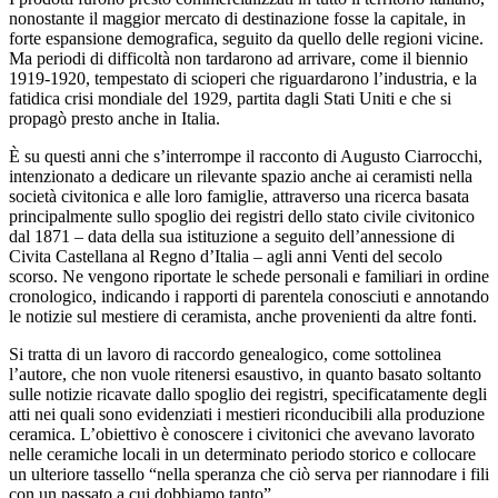
nonostante il maggior mercato di destinazione fosse la capitale, in
forte espansione demografica, seguito da quello delle regioni vicine.
Ma periodi di difficoltà non tardarono ad arrivare, come il biennio
1919-1920, tempestato di scioperi che riguardarono l’industria, e la
fatidica crisi mondiale del 1929, partita dagli Stati Uniti e che si
propagò presto anche in Italia.
È su questi anni che s’interrompe il racconto di Augusto Ciarrocchi,
intenzionato a dedicare un rilevante spazio anche ai ceramisti nella
società civitonica e alle loro famiglie, attraverso una ricerca basata
principalmente sullo spoglio dei registri dello stato civile civitonico
dal 1871 – data della sua istituzione a seguito dell’annessione di
Civita Castellana al Regno d’Italia – agli anni Venti del secolo
scorso. Ne vengono riportate le schede personali e familiari in ordine
cronologico, indicando i rapporti di parentela conosciuti e annotando
le notizie sul mestiere di ceramista, anche provenienti da altre fonti.
Si tratta di un lavoro di raccordo genealogico, come sottolinea
l’autore, che non vuole ritenersi esaustivo, in quanto basato soltanto
sulle notizie ricavate dallo spoglio dei registri, specificatamente degli
atti nei quali sono evidenziati i mestieri riconducibili alla produzione
ceramica. L’obiettivo è conoscere i civitonici che avevano lavorato
nelle ceramiche locali in un determinato periodo storico e collocare
un ulteriore tassello “nella speranza che ciò serva per riannodare i fili
con un passato a cui dobbiamo tanto”.