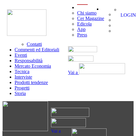
menu
Chi siamo
LOGIN
Cer Magazine
Edicola
App
Press
Contatti
Commenti ed Editoriali
Eventi
Responsabilità
Mercato Economia
Tecnica
Vai a
Interviste
Prodotti tendenze
Progetti
Storia
Vai a