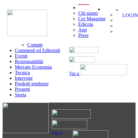
menu
Chi siamo
LOGIN
Cer Magazine
Edicola
App
Press
Contatti
Commenti ed Editoriali
Eventi
Responsabilità
Mercato Economia
Tecnica
Vai a
Interviste
Prodotti tendenze
Progetti
Storia
Vai a