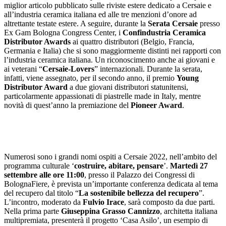
miglior articolo pubblicato sulle riviste estere dedicato a Cersaie e
all’industria ceramica italiana ed alle tre menzioni d’onore ad
altrettante testate estere. A seguire, durante la
Serata Cersaie
presso
Ex Gam Bologna Congress Center, i
Confindustria Ceramica
Distributor Awards
ai quattro distributori (Belgio, Francia,
Germania e Italia) che si sono maggiormente distinti nei rapporti con
l’industria ceramica italiana.
Un riconoscimento anche ai giovani e
ai veterani “
Cersaie-Lovers
” internazionali. Durante la serata,
infatti, viene assegnato, per il secondo anno, il premio
Young
Distributor Award
a due giovani distributori statunitensi,
particolarmente appassionati di piastrelle made in Italy, mentre
novità di quest’anno la premiazione del
Pioneer Award
.
Numerosi sono i grandi nomi ospiti a Cersaie 2022, nell’ambito del
programma culturale ‘
costruire, abitare, pensare
’.
Martedì 27
settembre alle ore 11:00
, presso il Palazzo dei Congressi di
BolognaFiere, è prevista un’importante conferenza dedicata al tema
del recupero dal titolo “
La sostenibile bellezza del recupero
”.
L’incontro, moderato da
Fulvio Irace
, sarà composto da due parti.
Nella prima parte
Giuseppina Grasso Cannizzo
, architetta italiana
multipremiata, presenterà il progetto ‘Casa Asilo’, un esempio di