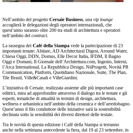
Nell’ambito del progetto
Cersaie Business
, una
vip lounge
accoglierà le delegazioni degli operatori internazionali, che
quest’anno saranno oltre 200 tra studi di architettura e operatori
nell’ambito del
contract
.
La rassegna dei
Café della Stampa
vede la partecipazione di 23
importanti testate: Abitare, AD Architectural Digest, Around Water,
Chiesa Oggi, DDN, Domus, Elle Decor Italia, IFDM, Il Bagno
Oggi e Domani, Il Giornale dell’Architettura.com, Ingenio, Interni,
l’Arca International, La Repubblica Design, NiiProgetti, Novità PR
Communication, Platform, Quotidiano Nazionale, Suite, The Plan,
Tile Brasil, Ville&Casali e VilleGiardini.
L’iniziativa di Cersaie, realizzata assieme alle più importanti case
editrici, mira ad approfondire attraverso il dialogo tra le testate e gli
esperti, tematiche di attualità in termini di design, architettura,
wellness e urbanistica nell’ambito della ceramica e dell’arredobagno.
Quest’anno il filo conduttore delle iniziative sarà la sostenibilità
declinata sotto la sensibilità dei diversi direttori delle testate.
Tra le novità di questa edizione i Cafè della Stampa si terranno
anche nella settimana antecedente la fiera, dal 19 al 23 settembre, in