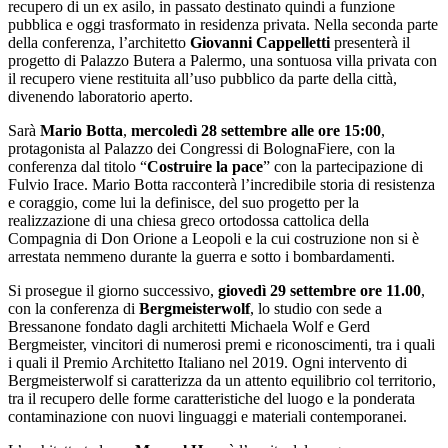
recupero di un ex asilo, in passato destinato quindi a funzione
pubblica e oggi trasformato in residenza privata. Nella seconda parte
della conferenza, l’architetto
Giovanni Cappelletti
presenterà il
progetto di Palazzo Butera a Palermo, una sontuosa villa privata con
il recupero viene restituita all’uso pubblico da parte della città,
divenendo laboratorio aperto.
Sarà
Mario Botta
,
mercoledì 28 settembre alle ore 15:00
,
protagonista al Palazzo dei Congressi di BolognaFiere, con la
conferenza dal titolo “
Costruire la pace
” con la partecipazione di
Fulvio Irace. Mario Botta racconterà l’incredibile storia di resistenza
e coraggio, come lui la definisce, del suo progetto per la
realizzazione di una chiesa greco ortodossa cattolica della
Compagnia di Don Orione a Leopoli e la cui costruzione non si è
arrestata nemmeno durante la guerra e sotto i bombardamenti.
Si prosegue il giorno successivo,
giovedì 29 settembre ore 11.00
,
con la conferenza di
Bergmeisterwolf
, lo studio con sede a
Bressanone fondato dagli architetti Michaela Wolf e Gerd
Bergmeister, vincitori di numerosi premi e riconoscimenti, tra i quali
i quali il Premio Architetto Italiano nel 2019. Ogni intervento di
Bergmeisterwolf si caratterizza da un attento equilibrio col territorio,
tra il recupero delle forme caratteristiche del luogo e la ponderata
contaminazione con nuovi linguaggi e materiali contemporanei.