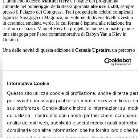
L’architetto tedesco
Manuel Herz
è l’ospite del programma
culturale nel pomeriggio della stessa giornata
alle ore 15.00
, sempre
presso il Palazzo dei Congressi. Tra i progetti più celebri completati
figura la Sinagoga di Magonza, un volume di diversi livelli rivestito
in ceramica smaltata verde, la cui forma è ispirata alla relazione fra
scrittura e spazio. Manuel Herz ha progettato anche un masterplan e
una sinagoga per l’area commemorativa di Babyn Yar, a Kiev in
Ucraina.
Una delle novità di questa edizione è
Cersaie Upstairs
, un percorso
pedonale al primo piano che unirà i padiglioni storici con quelli di
nuova costruzione. L’ingresso sarà dalle scale mobili esterne
adiacenti al Padiglione 19/20 per proseguire poi nella Galleria 21/22
e nella Galleria 25/26. Questo nuovo percorso consentirà al
visitatore di sperimentare una nuova esperienza attrattiva dal punto
di vista sensoriale, relazionale e culturale, oltre che ludico e
Informativa Cookie
gastronomico. Un luogo di incontro caratterizzato dal tema degli
Questo sito utilizza cookie di profilazione, anche di terze part
elementi che compongono la ceramica: aria, acqua, terra e fuoco.
per inviarLe messaggi pubblicitari mirati e servizi in linea con
La Galleria 21/22 farà da contenitore ad
Archincontract
, il format
sue preferenze. Condividiamo inoltre le informazioni sul mod
espositivo pensato per il mondo dell’architettura e del contract,
cui utilizza il nostro sito con i nostri partner che si occupano 
giunto alla sua terza edizione, che vedrà quest’anno la
partecipazione di 6 importanti studi di architettura (Lombardini 22,
analisi dei dati web, pubblicità e social media i quali potrebbe
Pininfarina, One Works, Noa*, Iosa Ghini Associati-IGA, Handel
combinarle con altre informazioni che ha fornito loro o che h
Architects). Tutto questo sarà inserito in una ambientazione
raccolto dal tuo utilizzo sui loro servizi. Se vuole saperne di 