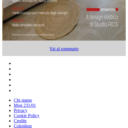
Vai al sommario
Chi siamo
Mog 231/01
Privacy
Cookie Policy
Credits
Colophon