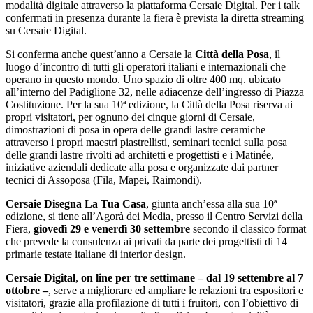
modalità digitale attraverso la piattaforma Cersaie Digital. Per i talk
confermati in presenza durante la fiera è prevista la diretta streaming
su Cersaie Digital.
Si conferma anche quest’anno a Cersaie la
Città della Posa
, il
luogo d’incontro di tutti gli operatori italiani e internazionali che
operano in questo mondo. Uno spazio di oltre 400 mq. ubicato
all’interno del Padiglione 32, nelle adiacenze dell’ingresso di Piazza
Costituzione. Per la sua 10ª edizione, la Città della Posa riserva ai
propri visitatori, per ognuno dei cinque giorni di Cersaie,
dimostrazioni di posa in opera delle grandi lastre ceramiche
attraverso i propri maestri piastrellisti, seminari tecnici sulla posa
delle grandi lastre rivolti ad architetti e progettisti e i Matinée,
iniziative aziendali dedicate alla posa e organizzate dai partner
tecnici di Assoposa (Fila, Mapei, Raimondi).
Cersaie Disegna La Tua Casa
, giunta anch’essa alla sua 10ª
edizione, si tiene all’Agorà dei Media, presso il Centro Servizi della
Fiera,
giovedì 29 e venerdì 30 settembre
secondo il classico format
che prevede la consulenza ai privati da parte dei progettisti di 14
primarie testate italiane di interior design.
Cersaie Digital
,
on line per tre settimane – dal 19 settembre al 7
ottobre –
, serve a migliorare ed ampliare le relazioni tra espositori e
visitatori, grazie alla profilazione di tutti i fruitori, con l’obiettivo di