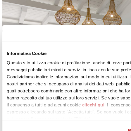
Informativa Cookie
Questo sito utilizza cookie di profilazione, anche di terze part
messaggi pubblicitari mirati e servizi in linea con le sue pref
Condividiamo inoltre le informazioni sul modo in cui utilizza il
nostri partner che si occupano di analisi dei dati web, pubblic
quali potrebbero combinarle con altre informazioni che ha for
hanno raccolto dal tuo utilizzo sui loro servizi. Se vuole sape
il consenso a tutti o ad alcuni cookie
clicchi qui
. Il consens
espresso cliccando sul tasto "Accetta tutti". Se non vuole i co
può negare il consenso sul tasto "Rifiuta".
M