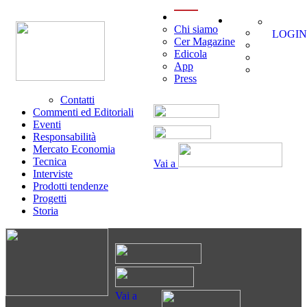
menu
Chi siamo
LOGIN
Cer Magazine
Edicola
App
Press
Contatti
Commenti ed Editoriali
Eventi
Responsabilità
Mercato Economia
Tecnica
Vai a
Interviste
Prodotti tendenze
Progetti
Storia
Vai a