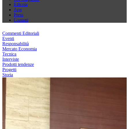
Edicola
App
Press
Contatti
Commenti Editoriali
Eventi
Responsabilità
Mercato Economia
Tecnica
Interviste
Prodotti tendenze
Progetti
Storia