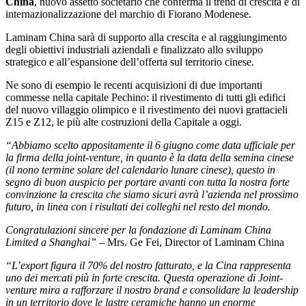
China
, nuovo assetto societario che conferma il trend di crescita e di
internazionalizzazione del marchio di Fiorano Modenese.
Laminam China sarà di supporto alla crescita e al raggiungimento
degli obiettivi industriali aziendali e finalizzato allo sviluppo
strategico e all’espansione dell’offerta sul territorio cinese.
Ne sono di esempio le recenti acquisizioni di due importanti
commesse nella capitale Pechino: il rivestimento di tutti gli edifici
del nuovo villaggio olimpico e il rivestimento dei nuovi grattacieli
Z15 e Z12, le più alte costruzioni della Capitale a oggi.
“Abbiamo scelto appositamente il 6 giugno come data ufficiale per
la firma della joint-venture, in quanto è la data della semina cinese
(il nono termine solare del calendario lunare cinese), questo in
segno di buon auspicio per portare avanti con tutta la nostra forte
convinzione la crescita che siamo sicuri avrà l’azienda nel prossimo
futuro, in linea con i risultati dei colleghi nel resto del mondo.
Congratulazioni sincere per la fondazione di Laminam China
Limited a Shanghai” –
Mrs. Ge Fei, Director of Laminam China
“L’export figura il 70% del nostro fatturato, e la Cina rappresenta
uno dei mercati più in forte crescita. Questa operazione di Joint-
venture mira a rafforzare il nostro brand e consolidare la leadership
in un territorio dove le lastre ceramiche hanno un enorme