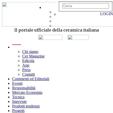
LOGIN
Il portale ufficiale della ceramica italiana
menu
Chi siamo
Cer Magazine
Edicola
App
Press
Contatti
Commenti ed Editoriali
Eventi
Responsabilità
Mercato Economia
Tecnica
Interviste
Prodotti tendenze
Progetti