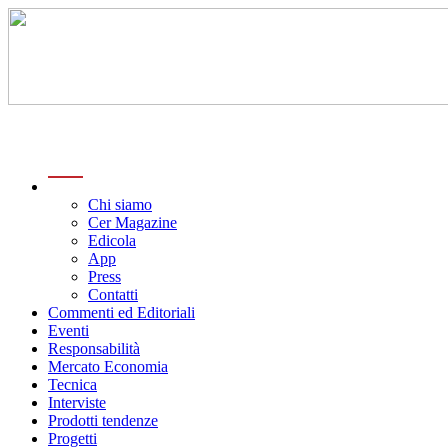
menu
Chi siamo
Cer Magazine
Edicola
App
Press
Contatti
Commenti ed Editoriali
Eventi
Responsabilità
Mercato Economia
Tecnica
Interviste
Prodotti tendenze
Progetti