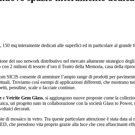
150 mq interamente dedicati alle superfici ed in particolare al grande 
ione del suo network distributivo nel mercato altamente strategico deg
o con 2 milioni di tessere d’oro il Teatro della Memoria, casa della rip
om SICIS consente di ammirare l’ampio range di prodotti per pavimento 
tuali. Troviamo così esempi di applicazioni differenti, che mostrano tutte 
etti, pensiline, scale o facciate continue.
te
e
Vetrite Gem Glass
, si aggiungono nuove proposte come la collezi
oltaica, un progetto nato in collaborazione con la società Glass to Power,
oltaici decorati.
i mosaico in vetro. Tra queste particolare attenzione è stata data al m
LED, che prendono vita proprio grazie alla luce che crea affascinanti effe