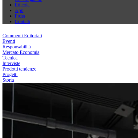
Edicola
App
Press
Contatti
Commenti Editoriali
Eventi
Responsabilità
Mercato Economia
Tecnica
Interviste
Prodotti tendenze
Progetti
Storia