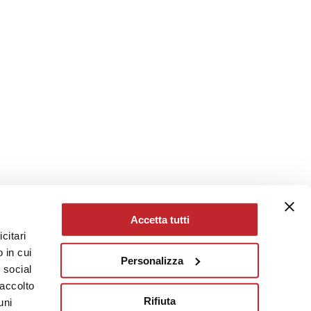
Accetta tutti
citari
 in cui
Personalizza
e social
raccolto
Rifiuta
uni