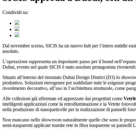
Condividi su:
Dal novembre scorso, SICIS ha un nuovo hub per l’intero middle east, 
assoluto.
L’operazione rappresenta un importante passo per il brand nell’espans
Dubai, evento nel quale SICIS è stato assoluto protagonista rivestend
Situato all’interno del rinomato Dubai Design District (D3) lo showro
produttivo. Soluzioni eterogenee per soddisfare tutte le esigenze proget
rivestimento decorativo, all’uso in l’architettura strutturale, come parap
Alle collezioni già affermate ed apprezzate dai progettisti come
Vetri
intelligenti applicazioni come la retroilluminazione e la Vetrite fotov
nella produzione di nanoparticelle per la realizzazione di pannelli fotov
Non mancano nello showroom naturalmente quelle che sono le proposte d
semi-trasparenti applicate tramite rete in fibra trasparente su pannelli 