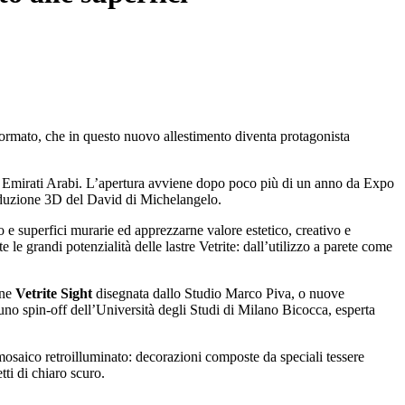
formato, che in questo nuovo allestimento diventa protagonista
li Emirati Arabi. L’apertura avviene dopo poco più di un anno da Expo
roduzione 3D del David di Michelangelo.
e superfici murarie ed apprezzarne valore estetico, creativo e
le grandi potenzialità delle lastre Vetrite: dall’utilizzo a parete come
one
Vetrite Sight
disegnata dallo Studio Marco Piva, o nuove
 uno spin-off dell’Università degli Studi di Milano Bicocca, esperta
osaico retroilluminato: decorazioni composte da speciali tessere
tti di chiaro scuro.