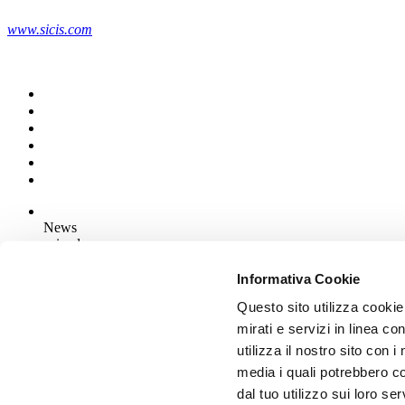
www.sicis.com
News
aziende
Articoli
Informativa Cookie
Questo sito utilizza cookie
Chi siamo
Mog 231/01
mirati e servizi in linea c
Privacy
utilizza il nostro sito con 
Cookie Policy
media i quali potrebbero c
Credits
dal tuo utilizzo sui loro se
Edi.Cer S.p.a. Società unipersonale