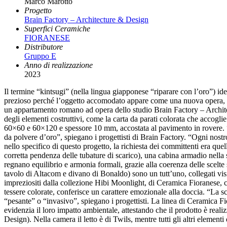
Marco Marotto
Progetto
Brain Factory – Architecture & Design
Superfici Ceramiche
FIORANESE
Distributore
Gruppo E
Anno di realizzazione
2023
Il termine “kintsugi” (nella lingua giapponese “riparare con l’oro”) ide
prezioso perché l’oggetto accomodato appare come una nuova opera, anco
un appartamento romano ad opera dello studio Brain Factory – Architectur
degli elementi costruttivi, come la carta da parati colorata che accoglie
60×60 e 60×120 e spessore 10 mm, accostata al pavimento in rovere. “Il
da polvere d’oro”, spiegano i progettisti di Brain Factory. “Ogni nostro
nello specifico di questo progetto, la richiesta dei committenti era quel
corretta pendenza delle tubature di scarico), una cabina armadio nella 
regnano equilibrio e armonia formali, grazie alla coerenza delle scelte
tavolo di Altacom e divano di Bonaldo) sono un tutt’uno, collegati vis
impreziositi dalla collezione Hibi Moonlight, di Ceramica Fioranese, 
tessere colorate, conferisce un carattere emozionale alla doccia. “La sce
“pesante” o “invasivo”, spiegano i progettisti. La linea di Ceramica Fi
evidenzia il loro impatto ambientale, attestando che il prodotto è rea
Design). Nella camera il letto è di Twils, mentre tutti gli altri elementi