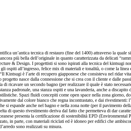
ntifica un’antica tecnica di restauro (fine del 1400) attraverso la quale s
ra più bella dell’originale in quanto caratterizzata da delicati “rammen
e & Design. I progettisti si sono ispirati alla tecnica del kintsugi non 
 gli ospiti all’ingresso, felice mix di materiali e tonalità, o come la li
 Kintsugi è l’arte di recupero giapponese che consisteva nel ridar vita 
 progetto nasce dalla connessione che si crea con il cliente e dalle pass
la di ricavare un secondo bagno (per realizzare il quale è stato necessari
stanza padronale, una stanza ospiti e una lavanderia, anche a discapito de
 stilistiche. Spazi fluidi concepiti come open space nella zona giorno, do
ivamente dal colore bianco che regna incontrastato, e dai rivestimenti: l
che si espande anche nel bagno e nella zona notte (per il pavimento dell
lta di questo rivestimento deriva dal fatto che permetteva di dar caratter
oranese presenta la certificazione di sostenibilità EPD (Environmental P
lizzato, in parte, con materiali riciclati ed è idoneo per edifici che a
 d’arredo sono realizzati su misura.