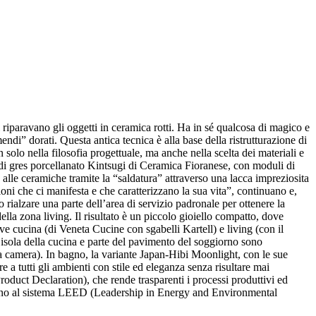
i riparavano gli oggetti in ceramica rotti. Ha in sé qualcosa di magico e
di” dorati. Questa antica tecnica è alla base della ristrutturazione di
solo nella filosofia progettuale, ma anche nella scelta dei materiali e
nea di gres porcellanato Kintsugi di Ceramica Fioranese, con moduli di
alle ceramiche tramite la “saldatura” attraverso una lacca impreziosita
ioni che ci manifesta e che caratterizzano la sua vita”, continuano e,
o rialzare una parte dell’area di servizio padronale per ottenere la
lla zona living. Il risultato è un piccolo gioiello compatto, dove
ve cucina (di Veneta Cucine con sgabelli Kartell) e living (con il
’isola della cucina e parte del pavimento del soggiorno sono
a camera). In bagno, la variante Japan-Hibi Moonlight, con le sue
e a tutti gli ambienti con stile ed eleganza senza risultare mai
roduct Declaration), che rende trasparenti i processi produttivi ed
mbiscono al sistema LEED (Leadership in Energy and Environmental