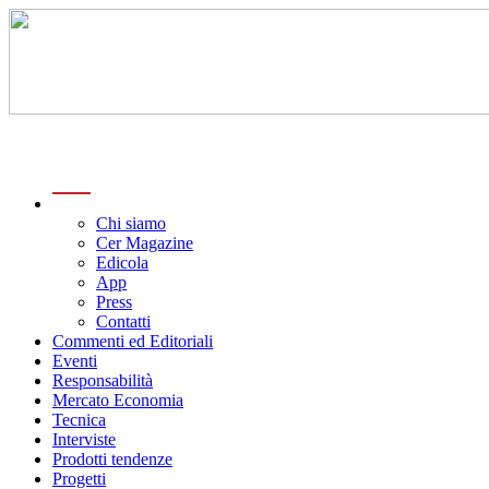
menu
Chi siamo
Cer Magazine
Edicola
App
Press
Contatti
Commenti ed Editoriali
Eventi
Responsabilità
Mercato Economia
Tecnica
Interviste
Prodotti tendenze
Progetti