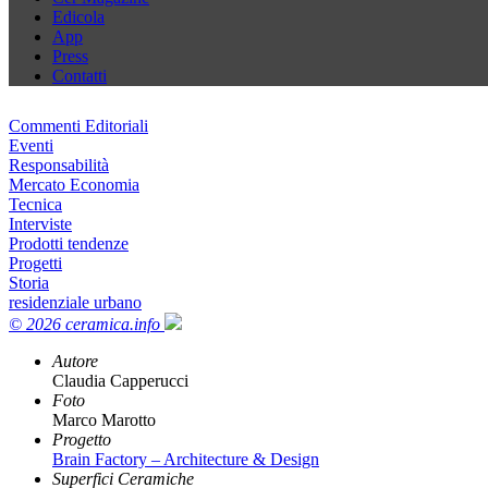
Edicola
App
Press
Contatti
Commenti Editoriali
Eventi
Responsabilità
Mercato Economia
Tecnica
Interviste
Prodotti tendenze
Progetti
Storia
residenziale urbano
© 2026 ceramica.info
Autore
Claudia Capperucci
Foto
Marco Marotto
Progetto
Brain Factory – Architecture & Design
Superfici Ceramiche