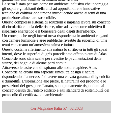
La serra è stata pensata come un ambiente inclusivo che incoraggia
gli ospiti e gli abitanti della città ad approfondire le innovative
tecniche di coltivazione urbana introducendo anche ai temi di una
produzione alimentare sostenibile.
Questo complesso sistema di soluzioni e impianti lavora sul concetto
di circolarità e tutela delle risorse, oltre ad avere come obiettivo il
risparmio energetico e il benessere degli ospiti dell’albergo.
Un concept che negli interni trova rispondenza in ambienti eleganti
con camere luminose e aree pubbliche rivestite da superfici di tinte
tenui che creano un’atmosfera calma e intima.
Questo costante riferimento alla natura lo si ritrova in tutti gli spazi
interni, dove le superfici di grés porcellanato effetto pietra di Atlas
Concorde sono state scelte per rivestire le pavimentazioni delle
stanze, dei bagni e di alcune parti comuni.
Attraverso le lastre che di ispirano alle texture lapidee, Atlas
Concorde ha creato una sapiente sintesi tra design e natura,
rispondendo alla necessità di avere una elevata garanzia di igienicità
e durabilità. L’ispirazione alle pietre, la naturalità del prodotto e le
prestazioni del gres porcellanato, sono pienamente rispondenti al
concept design dell’intero edificio e agli standard di sostenibilità del
protocollo di certificazione ambientale.
Cer Magazine Italia 57 | 02.2023