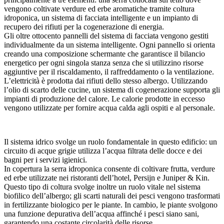
vengono coltivate verdure ed erbe aromatiche tramite coltura
idroponica, un sistema di facciata intelligente e un impianto di
recupero dei rifiuti per la cogenerazione di energia.
Gli oltre ottocento pannelli del sistema di facciata vengono gestiti
individualmente da un sistema intelligente. Ogni pannello si orienta
creando una composizione schermante che garantisce il bilancio
energetico per ogni singola stanza senza che si utilizzino risorse
aggiuntive per il riscaldamento, il raffreddamento o la ventilazione.
L’elettricità è prodotta dai rifiuti dello stesso albergo. Utilizzando
l’olio di scarto delle cucine, un sistema di cogenerazione supporta gli
impianti di produzione del calore. Le calorie prodotte in eccesso
vengono utilizzate per fornire acqua calda agli ospiti e al personale.
Il sistema idrico svolge un ruolo fondamentale in questo edificio: un
circuito di acque grigie utilizza l’acqua filtrata delle docce e dei
bagni per i servizi igienici.
In copertura la serra idroponica consente di coltivare frutta, verdure
ed erbe utilizzate nei ristoranti dell’hotel, Persijn e Juniper & Kin.
Questo tipo di coltura svolge inoltre un ruolo vitale nel sistema
biofilico dell’albergo; gli scarti naturali dei pesci vengono trasformati
in fertilizzante biologico per le piante. In cambio, le piante svolgono
una funzione depurativa dell’acqua affinché i pesci siano sani,
garantendo una costante circolarità delle risorse.