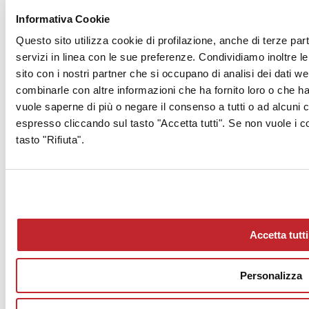
Informativa Cookie
Questo sito utilizza cookie di profilazione, anche di terze part
servizi in linea con le sue preferenze. Condividiamo inoltre le 
sito con i nostri partner che si occupano di analisi dei dati w
combinarle con altre informazioni che ha fornito loro o che han
vuole saperne di più o negare il consenso a tutti o ad alcuni
Archivio >
espresso cliccando sul tasto "Accetta tutti". Se non vuole i c
< Articolo precedente
tasto "Rifiuta".
Progetti >
Articolo successivo >
Accetta tutti
Personalizza