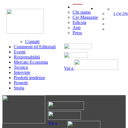
menu
Chi siamo
LOGIN
Cer Magazine
Edicola
App
Press
Contatti
Commenti ed Editoriali
Eventi
Responsabilità
Mercato Economia
Tecnica
Vai a
Interviste
Prodotti tendenze
Progetti
Storia
Vai a