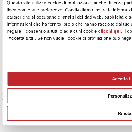
Questo sito utilizza cookie di profilazione, anche di terze part
linea con le sue preferenze. Condividiamo inoltre le informazion
partner che si occupano di analisi dei dati web, pubblicità e 
informazioni che ha fornito loro o che hanno raccolto dal tuo u
negare il consenso a tutti o ad alcuni cookie
clicchi qui
. Il 
"Accetta tutti". Se non vuole i cookie di profilazione può negar
Chi siamo
Mog 231/01
Privacy
Cookie Policy
Credits
Colophon
Accetta tu
Edi.Cer S.p.a. Società unipersonale
Viale Monte Santo, 40 - 41049 Sassuolo (MO) - Italy
Capitale Sociale: 2.500.000 euro - Codice fiscale e P.IVA
Personaliz
00853700367
Iscrizione al Registro delle Imprese: REA Modena 189678
tel. +39 0536 804585 - fax +39 0536 806510
Rifiuta
© Ceramica.info, All Rights Reserved.