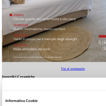
Vai al sommario
Superfici Ceramiche
Florim
grès porcellanato
Industrial
Steel
60x120, 120x40 cm
Informativa Cookie