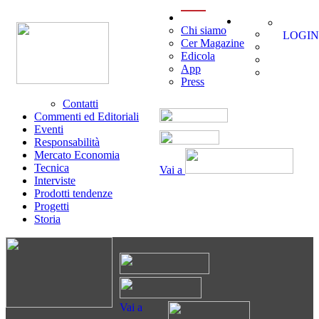
menu
Chi siamo
LOGIN
Cer Magazine
Edicola
App
Press
Contatti
Commenti ed Editoriali
Eventi
Responsabilità
Mercato Economia
Tecnica
Vai a
Interviste
Prodotti tendenze
Progetti
Storia
Vai a