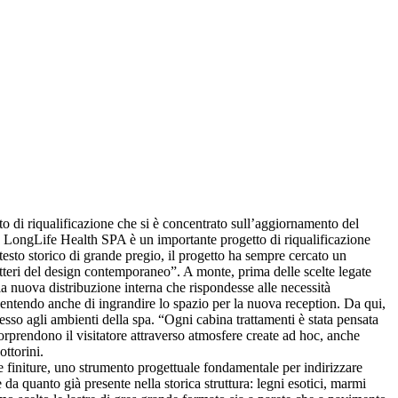
tto di riqualificazione che si è concentrato sull’aggiornamento del
 “la LongLife Health SPA è un importante progetto di riqualificazione
ntesto storico di grande pregio, il progetto ha sempre cercato un
teri del design contemporaneo”. A monte, prima delle scelte legate
e la nuova distribuzione interna che rispondesse alle necessità
nsentendo anche di ingrandire lo spazio per la nuova reception. Da qui,
cesso agli ambienti della spa. “Ogni cabina trattamenti è stata pensata
orprendono il visitatore attraverso atmosfere create ad hoc, anche
ottorini.
i e finiture, uno strumento progettuale fondamentale per indirizzare
e da quanto già presente nella storica struttura: legni esotici, marmi