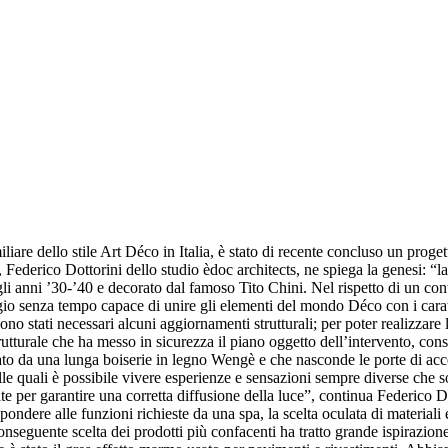
liare dello stile Art Déco in Italia, è stato di recente concluso un proge
to, Federico Dottorini dello studio èdoc architects, ne spiega la genesi:
 gli anni ’30-’40 e decorato dal famoso Tito Chini. Nel rispetto di un co
io senza tempo capace di unire gli elementi del mondo Déco con i carat
, sono stati necessari alcuni aggiornamenti strutturali; per poter realizzar
strutturale che ha messo in sicurezza il piano oggetto dell’intervento, co
rizzato da una lunga boiserie in legno Wengè e che nasconde le porte di ac
le quali è possibile vivere esperienze e sensazioni sempre diverse che s
te per garantire una corretta diffusione della luce”, continua Federico D
ispondere alle funzioni richieste da una spa, la scelta oculata di material
 conseguente scelta dei prodotti più confacenti ha tratto grande ispirazion