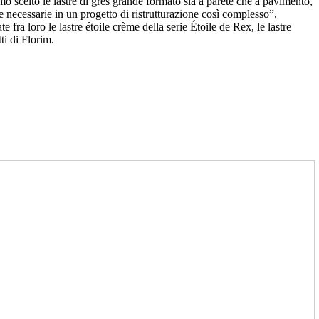
mo scelto le lastre di gres grande formato sia a parete che a pavimento,
e necessarie in un progetto di ristrutturazione così complesso”,
 fra loro le lastre étoile crème della serie Étoile de Rex, le lastre
ti di Florim.