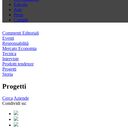
Edicola
App
Press
Contatti
Commenti Editoriali
Eventi
Responsabilità
Mercato Economia
Tecnica
Interviste
Prodotti tendenze
Progetti
Storia
Progetti
Cerca
Aziende
Condividi su: