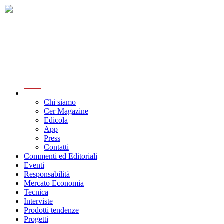
menu
Chi siamo
Cer Magazine
Edicola
App
Press
Contatti
Commenti ed Editoriali
Eventi
Responsabilità
Mercato Economia
Tecnica
Interviste
Prodotti tendenze
Progetti