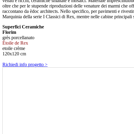
venati e ricchi, ceramiche smaltate e mosaici. Materiale imprescindibil
oltre che per le stupende riproduzioni delle venature dei marmi che off
raccontano da èdoc architects. Nello specifico, per pavimenti e rivestime
Marquinia della serie I Classici di Rex, mentre nelle cabine principali 
Superfici Ceramiche
Florim
grès porcellanato
Étoile de Rex
etoile crème
120x120 cm
Richiedi info progetto >