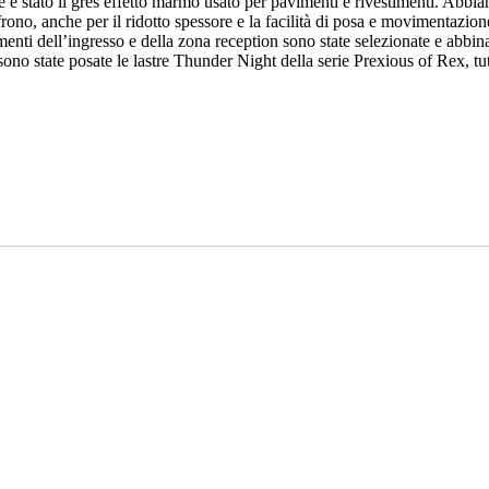
e è stato il gres effetto marmo usato per pavimenti e rivestimenti. Abbia
rono, anche per il ridotto spessore e la facilità di posa e movimentazion
nti dell’ingresso e della zona reception sono state selezionate e abbinate
sono state posate le lastre Thunder Night della serie Prexious of Rex, tut