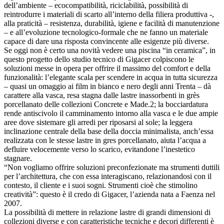
dell’ambiente – ecocompatibilità, riciclabilità, possibilità di
reintrodurre i materiali di scarto all’interno della filiera produttiva -,
alla praticità – resistenza, durabilità, igiene e facilità di manutenzione
– e all’evoluzione tecnologico-formale che ne fanno un materiale
capace di dare una risposta convincente alle esigenze più diverse.
Se oggi non è certo una novità vedere una piscina “in ceramica”, in
questo progetto dello studio tecnico di Gigacer colpiscono le
soluzioni messe in opera per offrire il massimo del comfort e della
funzionalità: l’elegante scala per scendere in acqua in tutta sicurezza
– quasi un omaggio ai film in bianco e nero degli anni Trenta – dà
carattere alla vasca, resa stagna dalle lastre inassorbenti in grès
porcellanato delle collezioni Concrete e Made.2; la bocciardatura
rende antiscivolo il camminamento intorno alla vasca e le due ampie
aree dove sistemare gli arredi per riposarsi al sole; la leggera
inclinazione centrale della base della doccia minimalista, anch’essa
realizzata con le stesse lastre in gres porcellanato, aiuta l’acqua a
defluire velocemente verso lo scarico, evitandone l’inestetico
stagnare.
“Non vogliamo offrire soluzioni preconfezionate ma strumenti duttili
per l’architettura, che con essa interagiscano, relazionandosi con il
contesto, il cliente e i suoi sogni. Strumenti cioè che stimolino
creatività”: questo è il credo di Gigacer, l’azienda nata a Faenza nel
2007.
La possibilità di mettere in relazione lastre di grandi dimensioni di
collezioni diverse e con caratteristiche tecniche e decori differenti è