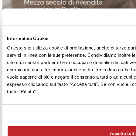
Informativa Cookie
Questo sito utilizza cookie di profilazione, anche di terze part
servizi in linea con le sue preferenze. Condividiamo inoltre le 
sito con i nostri partner che si occupano di analisi dei dati w
Vai al sommar
combinarle con altre informazioni che ha fornito loro o che han
vuole saperne di più o negare il consenso a tutti o ad alcuni
Superfici Ceramiche
espresso cliccando sul tasto "Accetta tutti". Se non vuole i c
Gigacer
grès porcellanato
tasto "Rifiuta".
Made 2.0
Iron
60x120 cm - 12 mm
Altre info sul prodotto >
vai al catalogo
Accetta tutti