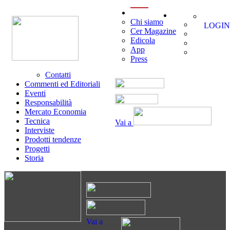
menu
Chi siamo
LOGIN
Cer Magazine
Edicola
App
Press
Contatti
Commenti ed Editoriali
Eventi
Responsabilità
Mercato Economia
Tecnica
Vai a
Interviste
Prodotti tendenze
Progetti
Storia
Vai a