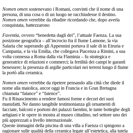
Nomen omen
sostenevano i Romani, convinti che il nome di una
persona, di una cosa o di un luogo ne racchiudesse il destino.
Nomen omen
verrebbe da ribadire ricordando che, dopo averla
conquistata, battezzarono
Faventia
, ovvero “benedetta dagli dei”, l’attuale Faenza. La sua
posizione geografica – all’incrocio fra il fiume Lamone, la via
Salaria che superando gli Appennini portava il sale di in Etruria e
Campania, e la via Emilia, che collegava Piacenza a Rimini, a sua
volta connessa a Roma dalla via Flaminia – fu strategica e
generatrice di relazioni e commerci; la fertilità dei campi le garantì
benessere; la presenza di argille particolari nei terreni lungo il fiume
la portò alla ceramica.
Nomen omen
verrebbe da ripetere pensando alla città che diede il
nome alla maiolica, ancor oggi in Francia e in Gran Bretagna
chiamata “faïance” e “faience”.
Fu il Rinascimento a rendere famosi forme e decori dei suoi
manufatti. Ne danno tangibile testimonianza gli ornamenti di
facciate, balconi e portoni dei palazzi faentini, le tante botteghe degli
artigiani e le opere in mostra al museo cittadino, nel settore uno dei
più apprezzati a livello internazionale.
Queste immagini della piscina di una villa a Faenza ci spingono a
ragionare sulle qualità della ceramica legate all’estetetica, alla tutela