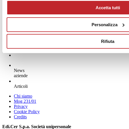
Accetta tutti
News dalle aziende >
Personalizza
Rifiuta
News
aziende
Articoli
Chi siamo
Mog 231/01
Privacy
Cookie Policy
Credits
Edi.Cer S.p.a. Società unipersonale