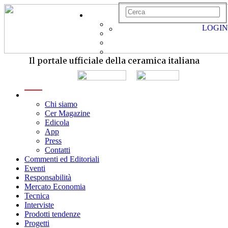
LOGIN
Il portale ufficiale della ceramica italiana
menu
Chi siamo
Cer Magazine
Edicola
App
Press
Contatti
Commenti ed Editoriali
Eventi
Responsabilità
Mercato Economia
Tecnica
Interviste
Prodotti tendenze
Progetti