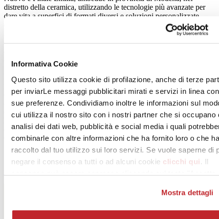
distretto della ceramica, utilizzando le tecnologie più avanzate per
dare vita a superfici di formati diversi e soluzioni personalizzate
dalla più marcata vocazione decorativa. I laboratori di ricerca di
ABK Group saranno coinvolti in prima persona in tutti i passaggi
che vanno dalla fase preventiva alla produzione: il compito che
attende i collaboratori specializzati del
brand
italiano è tradurre in
ceramica la creatività originale e sorprendente di MOOOI.
Informativa Cookie
L’accordo con MOOOI segna un’altra tappa fondamentale del
Questo sito utilizza cookie di profilazione, anche di terze part
percorso che ABK Group ha avviato ormai da anni con l’obiettivo
per inviarLe messaggi pubblicitari mirati e servizi in linea con
di ritagliarsi uno spazio da autentica protagonista del mercato di
alta gamma. Altri
step
determinanti sono stati dapprima il contratto
sue preferenze. Condividiamo inoltre le informazioni sul mod
di licenza firmato con Versace, la realizzazione della collezione
cui utilizza il nostro sito con i nostri partner che si occupano 
Poetry House disegnata da Paola Navone – giunta alla sua quarta
analisi dei dati web, pubblicità e social media i quali potrebbe
edizione – e la recente apertura del primo flagship store ABK
Group Studio a Milano.
combinarle con altre informazioni che ha fornito loro o che h
raccolto dal tuo utilizzo sui loro servizi. Se vuole saperne di 
negare il consenso a tutti o ad alcuni cookie
clicchi qui
. Il
www.abkgroup.it
consenso può essere espresso cliccando sul tasto "Accetta
tutti". Se non vuole i cookie di profilazione può negare il
Mostra dettagli
consenso sul tasto "Rifiuta".