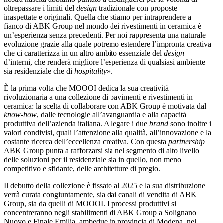
oltrepassare i limiti del
design
tradizionale con proposte
inaspettate e originali. Quella che stiamo per intraprendere a
fianco di ABK Group nel mondo dei rivestimenti in ceramica è
un’esperienza senza precedenti. Per noi rappresenta una naturale
evoluzione grazie alla quale potremo estendere l’impronta creativa
che ci caratterizza in un altro ambito essenziale del
design
d’interni, che renderà migliore l’esperienza di qualsiasi ambiente –
sia residenziale che di
hospitality
».
È la prima volta che MOOOI dedica la sua creatività
rivoluzionaria a una collezione di pavimenti e rivestimenti in
ceramica: la scelta di collaborare con ABK Group è motivata dal
know-how
, dalle tecnologie all’avanguardia e alla capacità
produttiva dell’azienda italiana. A legare i due
brand
sono inoltre i
valori condivisi, quali l’attenzione alla qualità, all’innovazione e la
costante ricerca dell’eccellenza creativa. Con questa
partnership
ABK Group punta a rafforzarsi sia nel segmento di alto livello
delle soluzioni per il residenziale sia in quello, non meno
competitivo e sfidante, delle architetture di pregio.
Il debutto della collezione è fissato al 2025 e la sua distribuzione
verrà curata congiuntamente, sia dai canali di vendita di ABK
Group, sia da quelli di MOOOI. I processi produttivi si
concentreranno negli stabilimenti di ABK Group a Solignano
Nuovo e Finale Emilia, ambedue in provincia di Modena, nel