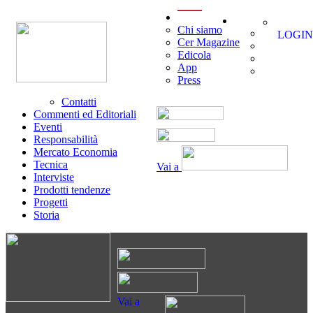
menu
Chi siamo
LOGIN
Cer Magazine
Edicola
App
Press
Contatti
Commenti ed Editoriali
Eventi
Responsabilità
Mercato Economia
Tecnica
Vai a
Interviste
Prodotti tendenze
Progetti
Storia
Vai a