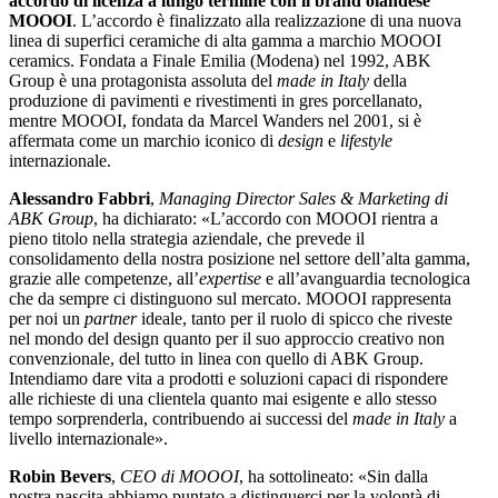
accordo di licenza a lungo termine con il brand olandese
MOOOI
. L’accordo è finalizzato alla realizzazione di una nuova
linea di superfici ceramiche di alta gamma a marchio MOOOI
ceramics. Fondata a Finale Emilia (Modena) nel 1992, ABK
Group è una protagonista assoluta del
made in Italy
della
produzione di pavimenti e rivestimenti in gres porcellanato,
mentre MOOOI, fondata da Marcel Wanders nel 2001, si è
affermata come un marchio iconico di
design
e
lifestyle
internazionale.
Alessandro Fabbri
,
Managing Director Sales & Marketing di
ABK Group
, ha dichiarato: «L’accordo con MOOOI rientra a
pieno titolo nella strategia aziendale, che prevede il
consolidamento della nostra posizione nel settore dell’alta gamma,
grazie alle competenze, all’
expertise
e all’avanguardia tecnologica
che da sempre ci distinguono sul mercato. MOOOI rappresenta
per noi un
partner
ideale, tanto per il ruolo di spicco che riveste
nel mondo del design quanto per il suo approccio creativo non
convenzionale, del tutto in linea con quello di ABK Group.
Intendiamo dare vita a prodotti e soluzioni capaci di rispondere
alle richieste di una clientela quanto mai esigente e allo stesso
tempo sorprenderla, contribuendo ai successi del
made in Italy
a
livello internazionale».
Robin Bevers
,
CEO di MOOOI
, ha sottolineato: «Sin dalla
nostra nascita abbiamo puntato a distinguerci per la volontà di