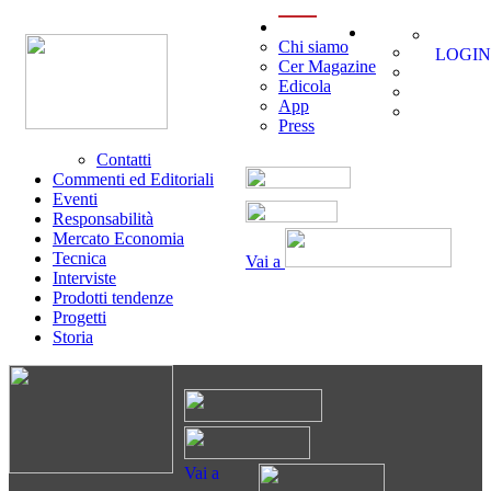
menu
Chi siamo
LOGIN
Cer Magazine
Edicola
App
Press
Contatti
Commenti ed Editoriali
Eventi
Responsabilità
Mercato Economia
Tecnica
Vai a
Interviste
Prodotti tendenze
Progetti
Storia
Vai a