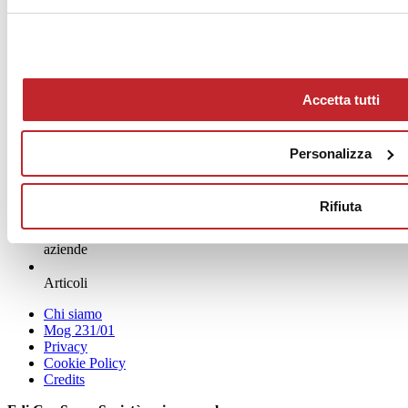
11 maggio 2026
www.mapei.it
News dalle aziende >
Accetta tutti
Personalizza
Rifiuta
News
aziende
Articoli
Chi siamo
Mog 231/01
Privacy
Cookie Policy
Credits