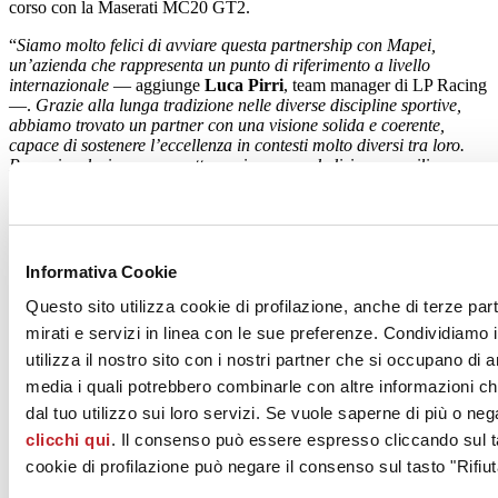
corso con la Maserati MC20 GT2.
“
Siamo molto felici di avviare questa partnership con Mapei,
un’azienda che rappresenta un punto di riferimento a livello
internazionale
— aggiunge
Luca Pirri
, team manager di LP Racing
—.
Grazie alla lunga tradizione nelle diverse discipline sportive,
abbiamo trovato un partner con una visione solida e coerente,
capace di sostenere l’eccellenza in contesti molto diversi tra loro.
Per noi, valori come correttezza, impegno, dedizione e resilienza,
insieme a un forte senso di squadra, sono stati determinanti in
questi anni. Siamo convinti che la condivisione di questi principi
rappresenti una base concreta per costruire insieme un percorso di
successo e ci auguriamo di poter celebrare traguardi importanti già
a partire da questa stagione
“.
Informativa Cookie
Il programma del campionato GT2 European Series 2026 prenderà
Questo sito utilizza cookie di profilazione, anche di terze par
il via il 30-31 maggio a Monza, casa storica del motorsport italiano,
mirati e servizi in linea con le sue preferenze. Condividiamo i
per poi proseguire il 20-21 giugno in Belgio con la Spa Speedweek.
utilizza il nostro sito con i nostri partner che si occupano di a
La terza tappa si disputerà il 18-19 luglio a Misano, prima di
spostarsi nei Paesi Bassi con la gara di Zandvoort del 19-20
media i quali potrebbero combinarle con altre informazioni ch
settembre. La stagione si concluderà il 17-18 ottobre a Portimão, in
dal tuo utilizzo sui loro servizi. Se vuole saperne di più o neg
Portogallo.
clicchi qui
. Il consenso può essere espresso cliccando sul ta
Mapei e il team LP Racing si preparano così a vivere insieme cinque
appuntamenti di grande spettacolo sui circuiti più iconici d’Europa.
cookie di profilazione può negare il consenso sul tasto "Rifiut