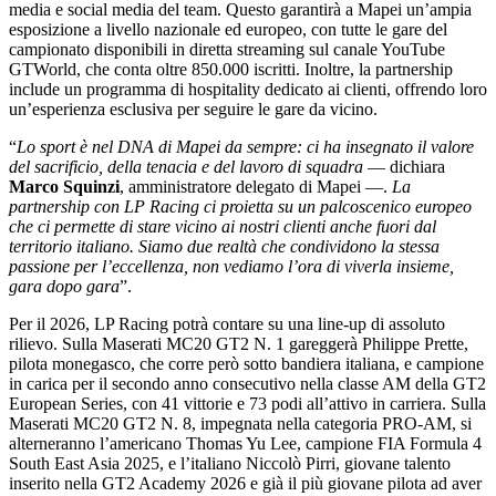
media e social media del team. Questo garantirà a Mapei un’ampia
esposizione a livello nazionale ed europeo, con tutte le gare del
campionato disponibili in diretta streaming sul canale YouTube
GTWorld, che conta oltre 850.000 iscritti. Inoltre, la partnership
include un programma di hospitality dedicato ai clienti, offrendo loro
un’esperienza esclusiva per seguire le gare da vicino.
“
Lo sport è nel DNA di Mapei da sempre: ci ha insegnato il valore
del sacrificio, della tenacia e del lavoro di squadra
— dichiara
Marco
Squinzi
, amministratore delegato di Mapei —.
La
partnership con LP Racing ci proietta su un palcoscenico europeo
che ci permette di stare vicino ai nostri clienti anche fuori dal
territorio italiano. Siamo due realtà che condividono la stessa
passione per l’eccellenza, non vediamo l’ora di viverla insieme,
gara dopo gara
”.
Per il 2026, LP Racing potrà contare su una line-up di assoluto
rilievo. Sulla Maserati MC20 GT2 N. 1 gareggerà Philippe Prette,
pilota monegasco, che corre però sotto bandiera italiana, e campione
in carica per il secondo anno consecutivo nella classe AM della GT2
European Series, con 41 vittorie e 73 podi all’attivo in carriera. Sulla
Maserati MC20 GT2 N. 8, impegnata nella categoria PRO-AM, si
alterneranno l’americano Thomas Yu Lee, campione FIA Formula 4
South East Asia 2025, e l’italiano Niccolò Pirri, giovane talento
inserito nella GT2 Academy 2026 e già il più giovane pilota ad aver