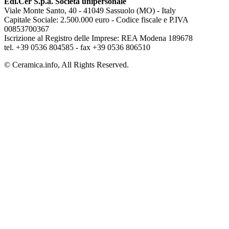
Edi.Cer S.p.a. Società unipersonale
Viale Monte Santo, 40 - 41049 Sassuolo (MO) - Italy
Capitale Sociale: 2.500.000 euro - Codice fiscale e P.IVA
00853700367
Iscrizione al Registro delle Imprese: REA Modena 189678
tel. +39 0536 804585 - fax +39 0536 806510
© Ceramica.info, All Rights Reserved.