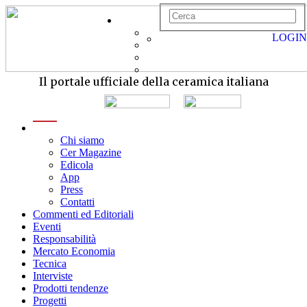
LOGIN
Il portale ufficiale della ceramica italiana
menu
Chi siamo
Cer Magazine
Edicola
App
Press
Contatti
Commenti ed Editoriali
Eventi
Responsabilità
Mercato Economia
Tecnica
Interviste
Prodotti tendenze
Progetti