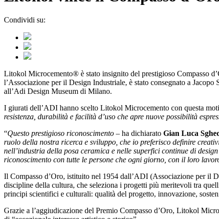
Condividi su:
Litokol Microcemento® è stato insignito del prestigioso Compasso d’Or
l’Associazione per il Design Industriale, è stato consegnato a Jacop
all’Adi Design Museum di Milano.
I giurati dell’ADI hanno scelto Litokol Microcemento con questa mot
resistenza, durabilità e facilità d’uso che apre nuove possibilità espres
“
Questo prestigioso riconoscimento
– ha dichiarato
Gian Luca Sghe
ruolo della nostra ricerca e sviluppo, che io preferisco definire creativ
nell’industria della posa ceramica e nelle superfici continue di desig
riconoscimento con tutte le persone che ogni giorno, con il loro lavo
Il Compasso d’Oro, istituito nel 1954 dall’ADI (Associazione per il Di
discipline della cultura, che seleziona i progetti più meritevoli tra q
principi scientifici e culturali: qualità del progetto, innovazione, sost
Grazie a l’aggiudicazione del Premio Compasso d’Oro, Litokol Microcem