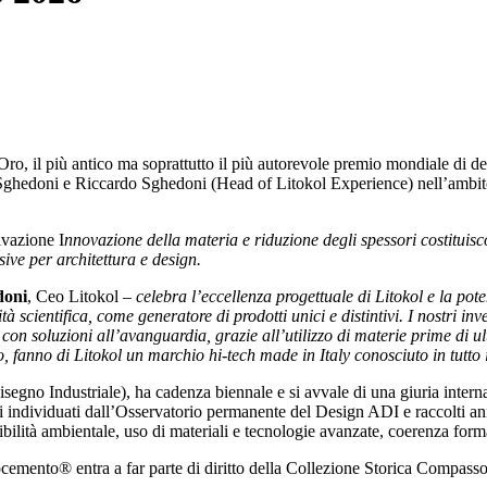
o, il più antico ma soprattutto il più autorevole premio mondiale di de
o Sghedoni e Riccardo Sghedoni (Head of Litokol Experience) nell’ambit
ivazione I
nnovazione della materia e riduzione degli spessori costituis
sive per architettura e design.
doni
, Ceo Litokol –
celebra l’eccellenza progettuale di Litokol e la p
ità scientifica, come generatore di prodotti unici e distintivi. I nostri 
n con soluzioni all’avanguardia, grazie all’utilizzo di materie prime d
ro, fanno di Litokol un marchio hi-tech made in Italy conosciuto in tu
segno Industriale), ha cadenza biennale e si avvale di una giuria intern
uelli individuati dall’Osservatorio permanente del Design ADI e raccolti 
enibilità ambientale, uso di materiali e tecnologie avanzate, coerenza form
ento® entra a far parte di diritto della Collezione Storica Compasso d