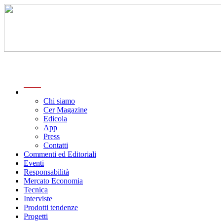
menu
Chi siamo
Cer Magazine
Edicola
App
Press
Contatti
Commenti ed Editoriali
Eventi
Responsabilità
Mercato Economia
Tecnica
Interviste
Prodotti tendenze
Progetti