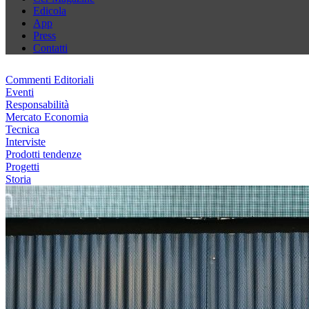
Edicola
App
Press
Contatti
Commenti Editoriali
Eventi
Responsabilità
Mercato Economia
Tecnica
Interviste
Prodotti tendenze
Progetti
Storia