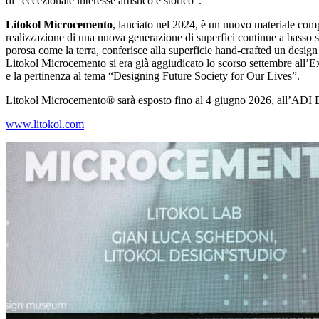
di “eccezionale interesse artistico e storico”.
Litokol Microcemento
, lanciato nel 2024, è un nuovo materiale comp
realizzazione di una nuova generazione di superfici continue a basso sp
porosa come la terra, conferisce alla superficie hand-crafted un desi
Litokol Microcemento si era già aggiudicato lo scorso settembre all’
e la pertinenza al tema “Designing Future Society for Our Lives”.
Litokol Microcemento® sarà esposto fino al 4 giugno 2026, all’ADI
www.litokol.com