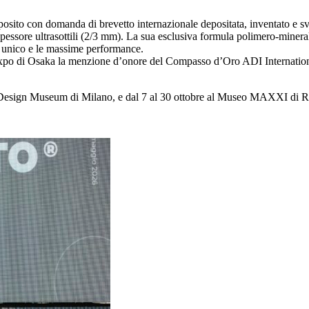
osito con domanda di brevetto internazionale depositata, inventato e svi
essore ultrasottili (2/3 mm). La sua esclusiva formula polimero-minerale
gn unico e le massime performance.
Expo di Osaka la menzione d’onore del Compasso d’Oro ADI International
 Design Museum di Milano, e dal 7 al 30 ottobre al Museo MAXXI di 