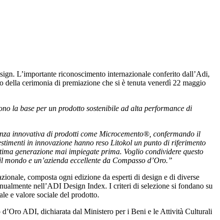
sign. L’importante riconoscimento internazionale conferito dall’Adi,
o della cerimonia di premiazione che si è tenuta venerdì 22 maggio
cono la base per un prodotto sostenibile ad alta performance di
otenza innovativa di prodotti come Microcemento®, confermando il
investimenti in innovazione hanno reso Litokol un punto di riferimento
i ultima generazione mai impiegate prima. Voglio condividere questo
tto il mondo e un’azienda eccellente da Compasso d’Oro.”
azionale, composta ogni edizione da esperti di design e di diverse
annualmente nell’ADI Design Index. I criteri di selezione si fondano su
ale e valore sociale del prodotto.
’Oro ADI, dichiarata dal Ministero per i Beni e le Attività Culturali