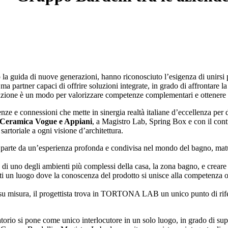
tto la guida di nuove generazioni, hanno riconosciuto l’esigenza di unir
i, ma partner capaci di offrire soluzioni integrate, in grado di affrontar
azione è un modo per valorizzare competenze complementari e ottenere ri
enze e connessioni che mette in sinergia realtà italiane d’eccellenza per
, Ceramica Vogue e Appiani
, a Magistro Lab, Spring Box e con il cont
sartoriale a ogni visione d’architettura.
parte da un’esperienza profonda e condivisa nel mondo del bagno, maturat
 uno degli ambienti più complessi della casa, la zona bagno, e creare so
isti un luogo dove la conoscenza del prodotto si unisce alla competenza op
ract su misura, il progettista trova in TORTONA LAB un unico punto di rif
 si pone come unico interlocutore in un solo luogo, in grado di suppo