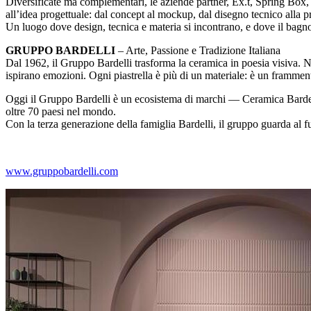
Diversificate ma complementari, le aziende partner, Ex.t, Spring Box,
all’idea progettuale: dal concept al mockup, dal disegno tecnico alla p
Un luogo dove design, tecnica e materia si incontrano, e dove il bagno di
GRUPPO BARDELLI
– Arte, Passione e Tradizione Italiana
Dal 1962, il Gruppo Bardelli trasforma la ceramica in poesia visiva. Na
ispirano emozioni. Ogni piastrella è più di un materiale: è un frammento
Oggi il Gruppo Bardelli è un ecosistema di marchi — Ceramica Bardelli,
oltre 70 paesi nel mondo.
Con la terza generazione della famiglia Bardelli, il gruppo guarda al 
www.gruppobardelli.com