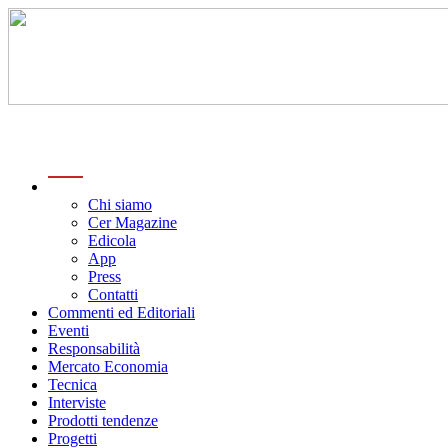
menu
Chi siamo
Cer Magazine
Edicola
App
Press
Contatti
Commenti ed Editoriali
Eventi
Responsabilità
Mercato Economia
Tecnica
Interviste
Prodotti tendenze
Progetti