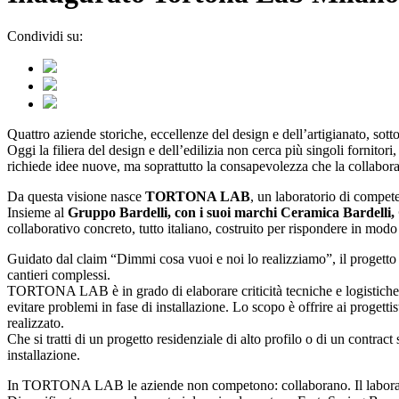
Condividi su:
Quattro aziende storiche, eccellenze del design e dell’artigianato, so
Oggi la filiera del design e dell’edilizia non cerca più singoli fornitor
richiede idee nuove, ma soprattutto la consapevolezza che la collabor
Da questa visione nasce
TORTONA LAB
, un laboratorio di compet
Insieme al
Gruppo Bardelli, con i suoi marchi Ceramica Bardelli
collaborativo concreto, tutto italiano, costruito per rispondere in modo 
Guidato dal claim “Dimmi cosa vuoi e noi lo realizziamo”, il progetto 
cantieri complessi.
TORTONA LAB è in grado di elaborare criticità tecniche e logistiche di
evitare problemi in fase di installazione. Lo scopo è offrire ai progett
realizzato.
Che si tratti di un progetto residenziale di alto profilo o di un cont
installazione.
In TORTONA LAB le aziende non competono: collaborano. Il laboratorio