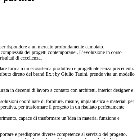
si per rispondere a un mercato profondamente cambiato.
e la complessità dei progetti contemporanei. L’evoluzione in corso
sultati di eccellenza.
 dare forma a un ecosistema produttivo e progettuale senza precedenti.
ributo diretto del brand Ex.t by Giulio Tanini, prende vita un modello
a in decenni di lavoro a contatto con architetti, interior designer e
luzioni coordinate di forniture, misure, impiantistica e materiali per
erativa, per trasformare il progetto in un risultato perfettamente
erimento, capace di trasformare un’idea in materia, funzione e
rtare e predisporre diverse competenze al servizio del progetto.