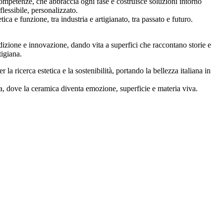
ompetenze, che abbraccia ogni fase e costruisce soluzioni intorno
lessibile, personalizzato.
ca e funzione, tra industria e artigianato, tra passato e futuro.
adizione e innovazione, dando vita a superfici che raccontano storie e
tigiana.
icerca estetica e la sostenibilità, portando la bellezza italiana in
a, dove la ceramica diventa emozione, superficie e materia viva.