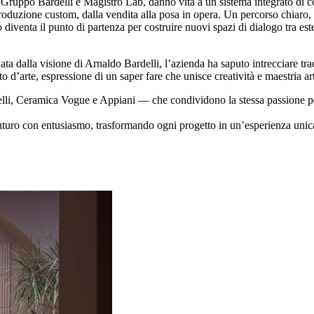
 Gruppo Bardelli e Magistro Lab, danno vita a un sistema integrato di c
roduzione custom, dalla vendita alla posa in opera. Un percorso chiaro, f
venta il punto di partenza per costruire nuovi spazi di dialogo tra esteti
ta dalla visione di Arnaldo Bardelli, l’azienda ha saputo intrecciare tr
 d’arte, espressione di un saper fare che unisce creatività e maestria ar
 Ceramica Vogue e Appiani — che condividono la stessa passione per la r
futuro con entusiasmo, trasformando ogni progetto in un’esperienza unic