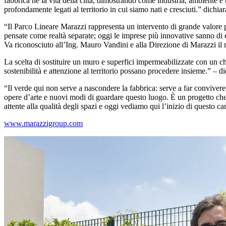
fabbrica né la vita della città, dimostrando come industria, ambiente 
profondamente legati al territorio in cui siamo nati e cresciuti.” dichia
“Il Parco Lineare Marazzi rappresenta un intervento di grande valore pe
pensate come realtà separate; oggi le imprese più innovative sanno di es
Va riconosciuto all’Ing. Mauro Vandini e alla Direzione di Marazzi il 
La scelta di sostituire un muro e superfici impermeabilizzate con un ch
sostenibilità e attenzione al territorio possano procedere insieme.” – di
“Il verde qui non serve a nascondere la fabbrica: serve a far convivere 
opere d’arte e nuovi modi di guardare questo luogo. È un progetto che c
attente alla qualità degli spazi e oggi vediamo qui l’inizio di ques
www.marazzigroup.com