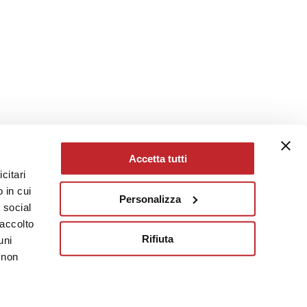
Accetta tutti
citari
 in cui
Personalizza
e social
raccolto
Rifiuta
uni
 non