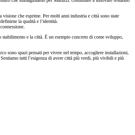
il futuro che immaginiamo per Marazzi: continuare a innovare restando
 visione che esprime. Per molti anni industria e città sono state
finirne la qualità e l’identità.
i connessione.
lo stabilimento e la città. È un esempio concreto di come sviluppo,
arco sono spazi pensati per vivere nel tempo, accogliere installazioni,
ntiamo tutti l’esigenza di avere città più verdi, più vivibili e più