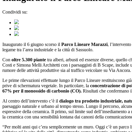
Condividi su:
Inaugurato il 6 giugno scorso il
Parco Lineare Marazzi
, l’intervent
legame tra l’area industriale e la città di Sassuolo.
Con
oltre 5.300 piante
tra alberi, arbusti ed essenze diverse, quello
Costi e Simona Melli Architetti con i paesaggisti di B Scape, include
rumore delle attività produttive sia al traffico veicolare su Via Ancora
Le prime rilevazioni effettuate lungo il Parco Lineare restituiscono già 
prive di schermatura vegetale. In particolare, la
concentrazione di polv
67% per il monossido di carbonio (CO).
Risultati che confermano il 
Al centro dell’intervento c’è il
dialogo tra prodotto industriale, nat
paesaggio naturale e urbano al tempo stesso. Lungo il percorso, alcun
espressive della ceramica. Il primo, sul limite sud dell’insediamento a 
la ceramica con una sensibilità lontana dai canoni della comunicazione p
“Per molti anni qui c’era semplicemente un muro. Oggi c’è un parco lin