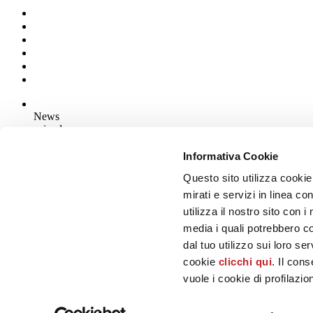
News
aziende
Articoli
Informativa Cookie
Questo sito utilizza cookie
Chi siamo
Mog 231/01
mirati e servizi in linea c
Privacy
utilizza il nostro sito con 
Cookie Policy
media i quali potrebbero c
Credits
dal tuo utilizzo sui loro se
Edi.Cer S.p.a. Società unipersonale
cookie
clicchi qui
. Il con
Viale Monte Santo, 40 - 41049 Sassuolo (MO) - Italy
Capitale Sociale: 2.500.000 euro - Codice fiscale e P.IVA 008537003
vuole i cookie di profilazi
Iscrizione al Registro delle Imprese: REA Modena 189678
tel. +39 0536 804585 - fax +39 0536 806510