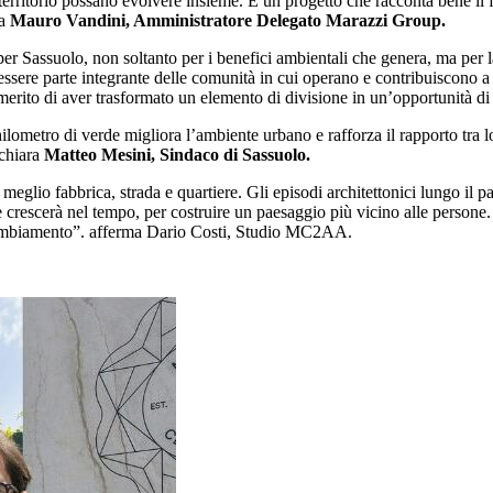
e territorio possano evolvere insieme. È un progetto che racconta bene 
ra
Mauro Vandini, Amministratore Delegato Marazzi Group.
r Sassuolo, non soltanto per i benefici ambientali che genera, ma per la
sere parte integrante delle comunità in cui operano e contribuiscono a de
merito di aver trasformato un elemento di divisione in un’opportunità d
ilometro di verde migliora l’ambiente urbano e rafforza il rapporto tra 
chiara
Matteo Mesini, Sindaco di Sassuolo.
meglio fabbrica, strada e quartiere. Gli episodi architettonici lungo il p
rescerà nel tempo, per costruire un paesaggio più vicino alle persone. Se
to cambiamento”. afferma Dario Costi, Studio MC2AA.