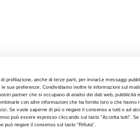
 di profilazione, anche di terze parti, per inviarLe messaggi pubbli
on le sue preferenze. Condividiamo inoltre le informazioni sul modo
i nostri partner che si occupano di analisi dei dati web, pubblicità 
ombinarle con altre informazioni che ha fornito loro o che hanno 
rvizi. Se vuole saperne di più o negare il consenso a tutti o ad alc
senso può essere espresso cliccando sul tasto "Accetta tutti". Se
67
one può negare il consenso sul tasto "Rifiuta".