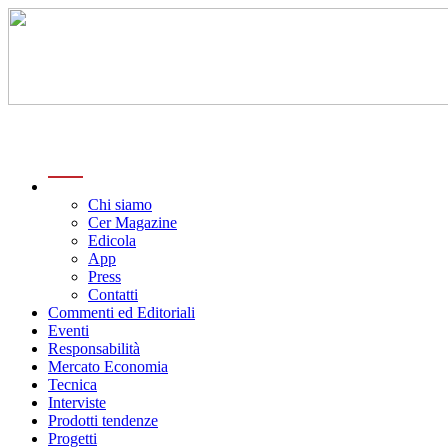
menu
Chi siamo
Cer Magazine
Edicola
App
Press
Contatti
Commenti ed Editoriali
Eventi
Responsabilità
Mercato Economia
Tecnica
Interviste
Prodotti tendenze
Progetti