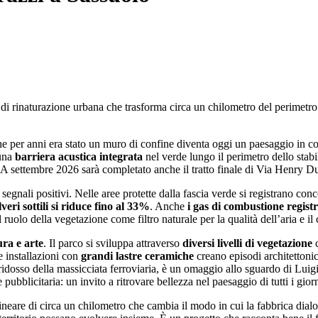
o di rinaturazione urbana che trasforma circa un chilometro del perimetro
 che per anni era stato un muro di confine diventa oggi un paesaggio in
 una
barriera acustica integrata
nel verde lungo il perimetro dello stabil
. A settembre 2026 sarà completato anche il tratto finale di Via Henry Du
segnali positivi. Nelle aree protette dalla fascia verde si registrano conc
eri sottili si riduce fino al 33%
. Anche
i gas di combustione registr
ruolo della vegetazione come filtro naturale per la qualità dell’aria e i
ura e arte
. Il parco si sviluppa attraverso
diversi livelli di vegetazione
c
e installazioni con
grandi lastre ceramiche
creano episodi architettonici
ridosso della massicciata ferroviaria, è un omaggio allo sguardo di Luigi
ubblicitaria: un invito a ritrovare bellezza nel paesaggio di tutti i giorn
eare di circa un chilometro che cambia il modo in cui la fabbrica dialo