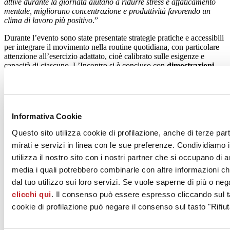
attive durante la giornata aiutano a ridurre stress e affaticamento
mentale, migliorano concentrazione e produttività favorendo un
clima di lavoro più positivo
.”
Durante l’evento sono state presentate strategie pratiche e accessibili
per integrare il movimento nella routine quotidiana, con particolare
attenzione all’esercizio adattato, cioè calibrato sulle esigenze e
capacità di ciascuno. L’Incontro si è concluso con
dimostrazioni
pratiche e momenti di approfondimento
, per offrire strumenti
concreti da applicare subito, sia nella vita privata sia in ambito
lavorativo.
Informativa Cookie
Incontri della Salute
| Gli
“Incontri della Salute
” promossi da
Questo sito utilizza cookie di profilazione, anche di terze par
Florim
si configurano come un qualificato e autorevole spazio di
mirati e servizi in linea con le sue preferenze. Condividiamo i
riflessione e approfondimento sui temi del benessere, della
prevenzione e della qualità della vita. Attraverso il contributo di
utilizza il nostro sito con i nostri partner che si occupano di a
professionisti di riconosciuta competenza, gli incontri favoriscono un
media i quali potrebbero combinarle con altre informazioni ch
dialogo costruttivo e la diffusione di contenuti scientifici. Dal 2014
dal tuo utilizzo sui loro servizi. Se vuole saperne di più o neg
sono stati realizzati oltre 50 appuntamenti dedicati a diverse
tematiche, consolidando nel tempo un percorso di valore testimone
clicchi qui
. Il consenso può essere espresso cliccando sul ta
dell’impegno di Florim nei confronti delle persone e del territorio,
cookie di profilazione può negare il consenso sul tasto "Rifiut
nel segno della partecipazione, della responsabilità e della cura della
comunità.