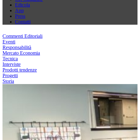
Edicola
App
Press
Contatti
Commenti Editoriali
Eventi
Responsabilità
Mercato Economia
Tecnica
Interviste
Prodotti tendenze
Progetti
Storia