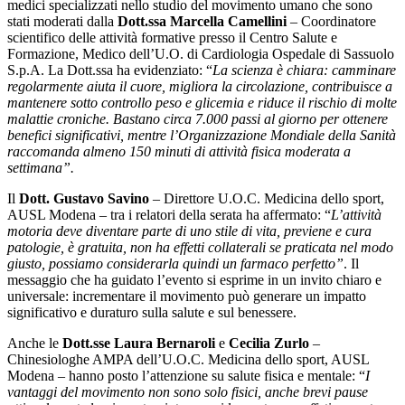
medici specializzati nello studio del movimento umano che sono
stati moderati dalla
Dott.ssa Marcella Camellini
– Coordinatore
scientifico delle attività formative presso il Centro Salute e
Formazione, Medico dell’U.O. di Cardiologia Ospedale di Sassuolo
S.p.A. La Dott.ssa ha evidenziato: “
La scienza è chiara: camminare
regolarmente aiuta il cuore, migliora la circolazione, contribuisce a
mantenere sotto controllo peso e glicemia e riduce il rischio di molte
malattie croniche. Bastano circa 7.000 passi al giorno per ottenere
benefici significativi, mentre l’Organizzazione Mondiale della Sanità
raccomanda almeno 150 minuti di attività fisica moderata a
settimana”.
Il
Dott. Gustavo Savino
– Direttore U.O.C. Medicina dello sport,
AUSL Modena – tra i relatori della serata ha affermato: “
L’attività
motoria deve diventare parte di uno stile di vita, previene e cura
patologie, è gratuita, non ha effetti collaterali se praticata nel modo
giusto, possiamo considerarla quindi un farmaco perfetto”
. Il
messaggio che ha guidato l’evento si esprime in un invito chiaro e
universale: incrementare il movimento può generare un impatto
significativo e duraturo sulla salute e sul benessere.
Anche le
Dott.sse Laura Bernaroli
e
Cecilia Zurlo
–
Chinesiologhe AMPA dell’U.O.C. Medicina dello sport, AUSL
Modena – hanno posto l’attenzione su salute fisica e mentale: “
I
vantaggi del movimento non sono solo fisici, anche brevi pause