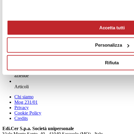
www.florim.com
News dalle aziende >
Accetta tutti
Personalizza
Rifiuta
News
aziende
Articoli
Chi siamo
Mog 231/01
Privacy
Cookie Policy
Credits
Edi.Cer S.p.a. Società unipersonale
Viale Monte Santo, 40 - 41049 Sassuolo (MO) - Italy