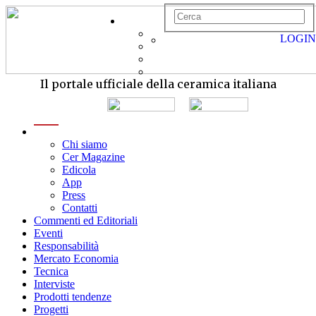
LOGIN
Il portale ufficiale della ceramica italiana
menu
Chi siamo
Cer Magazine
Edicola
App
Press
Contatti
Commenti ed Editoriali
Eventi
Responsabilità
Mercato Economia
Tecnica
Interviste
Prodotti tendenze
Progetti